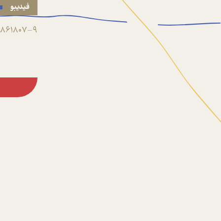
فیدیبو
861807-9