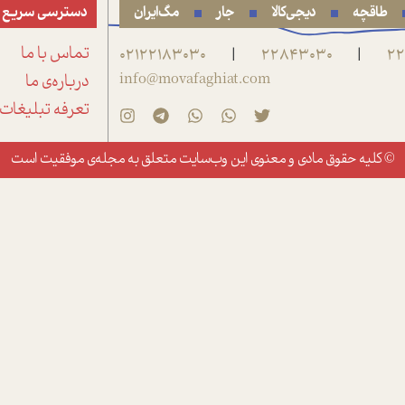
طاقچه
دیجی‌کالا
جار
مگ‌ایران
دسترسی سریع
22
22843030
02122183030
تماس با ما
|
|
info@movafaghiat.com
درباره‌ی ما
تعرفه تبلیغات
© کلیه حقوق مادی و معنوی این وب‌سایت متعلق به
مجله‌ی موفقیت
است