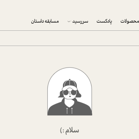
حصولات
پادکست
سررسید
مسابقه داستان
سررسید 1403
سفارش شرکتی سررسید 1403
پکيج نوروزي موفقيت
تقویم رومیزی
تقویم دیواری
سلام :)