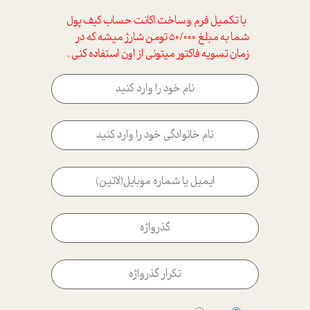
با تکمیل فرم و ساخت اکانت حساب کیف پول
شما به مبلغ 50/000 تومن شارژ میشه که در
زمان تسویه فاکتور میتونی از اون استفاده کنی .