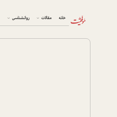
خانه
مقالات
روانشناسی
م
آخرین مقالات
تست روان‌شناسی
مهمان خانه
کوکولوژی
پرونده ویژه
زندگی
نوجوان
کار
پلاس