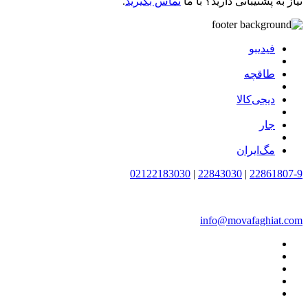
نیاز به پشتیبانی دارید؟ با ما
تماس بگیرید
.
فیدیبو
طاقچه
دیجی‌کالا
جار
مگ‌ایران
02122183030
|
22843030
|
22861807-9
info@movafaghiat.com