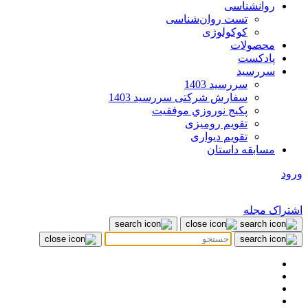
روانشناسی
تست روان‌شناسی
کوکولوژی
محصولات
پادکست
سررسید
سررسید 1403
سفارش شرکتی سررسید 1403
پکيج نوروزي موفقيت
تقویم رومیزی
تقویم دیواری
مسابقه داستان
ورود
اشتراک مجله