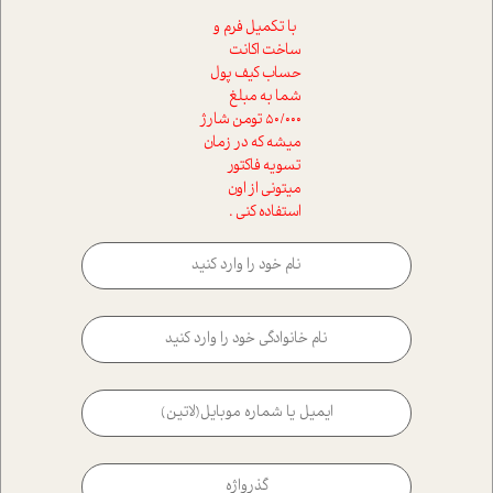
با تکمیل فرم و
ساخت اکانت
حساب کیف پول
شما به مبلغ
50/000 تومن شارژ
میشه که در زمان
تسویه فاکتور
میتونی از اون
استفاده کنی .