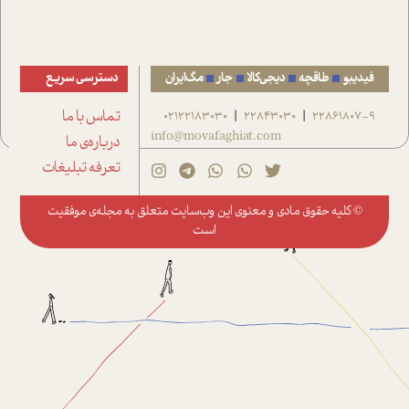
فیدیبو
طاقچه
دیجی‌کالا
جار
مگ‌ایران
دسترسی سریع
22861807-9
22843030
02122183030
تماس با ما
|
|
info@movafaghiat.com
درباره‌ی ما
تعرفه تبلیغات
© کلیه حقوق مادی و معنوی این وب‌سایت متعلق به
مجله‌ی موفقیت
است