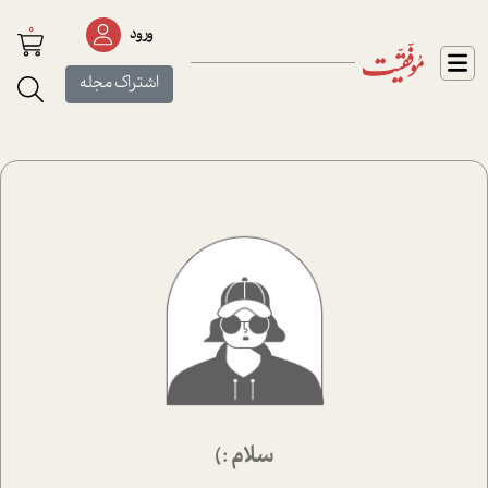
0
ورود
اشتراک مجله
سلام :)