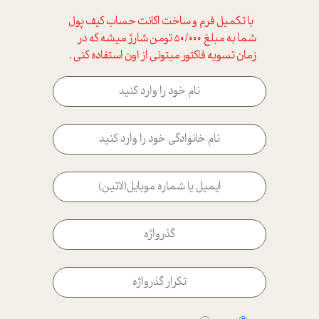
با تکمیل فرم و ساخت اکانت حساب کیف پول
شما به مبلغ 50/000 تومن شارژ میشه که در
زمان تسویه فاکتور میتونی از اون استفاده کنی .