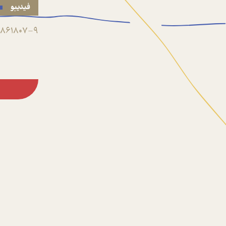
فیدیبو
861807-9