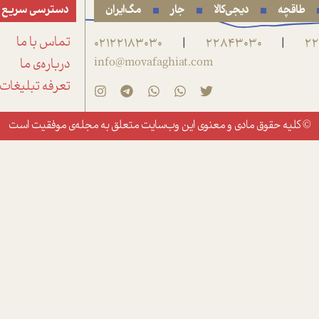
طاقچه
دیجی‌کالا
جار
مگ‌ایران
دسترسی سریع
22
22843030
02122183030
تماس با ما
|
|
info@movafaghiat.com
درباره‌ی ما
تعرفه تبلیغات
© کلیه حقوق مادی و معنوی این وب‌سایت متعلق به
مجله‌ی موفقیت
است