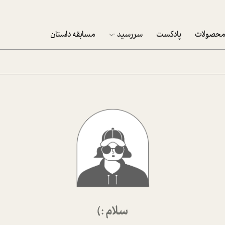
حصولات
پادکست
سررسید
مسابقه داستان
سررسید 1403
سفارش شرکتی سررسید 1403
پکيج نوروزي موفقيت
تقویم رومیزی
تقویم دیواری
سلام :)