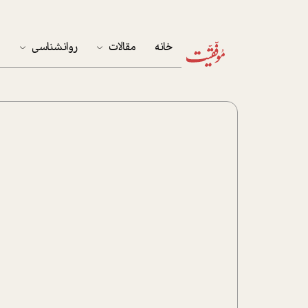
خانه
مقالات
روانشناسی
م
آخرین مقالات
تست روان‌شناسی
مهمان خانه
کوکولوژی
پرونده ویژه
زندگی
نوجوان
کار
پلاس