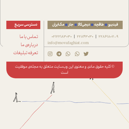
فیدیبو
طاقچه
دیجی‌کالا
جار
مگ‌ایران
دسترسی سریع
22861807-9
22843030
02122183030
تماس با ما
|
|
info@movafaghiat.com
درباره‌ی ما
تعرفه تبلیغات
© کلیه حقوق مادی و معنوی این وب‌سایت متعلق به
مجله‌ی موفقیت
است