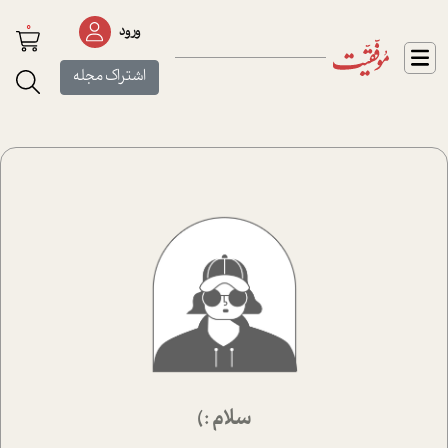
0
ورود
اشتراک مجله
سلام :)