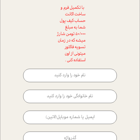
با تکمیل فرم و
ساخت اکانت
حساب کیف پول
شما به مبلغ
50/000 تومن شارژ
میشه که در زمان
تسویه فاکتور
میتونی از اون
استفاده کنی .