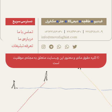
فیدیبو
طاقچه
دیجی‌کالا
جار
مگ‌ایران
دسترسی سریع
22861807-9
22843030
02122183030
تماس با ما
|
|
info@movafaghiat.com
درباره‌ی ما
تعرفه تبلیغات
© کلیه حقوق مادی و معنوی این وب‌سایت متعلق به
مجله‌ی موفقیت
است