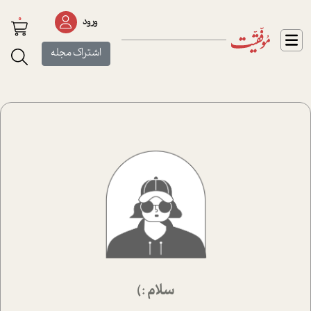
0
ورود
اشتراک مجله
سلام :)