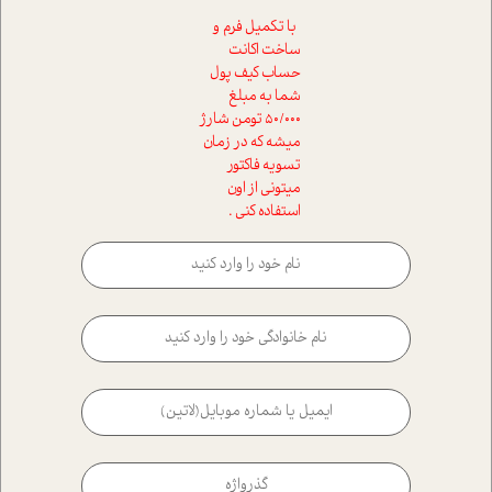
با تکمیل فرم و
ساخت اکانت
حساب کیف پول
شما به مبلغ
50/000 تومن شارژ
میشه که در زمان
تسویه فاکتور
میتونی از اون
استفاده کنی .