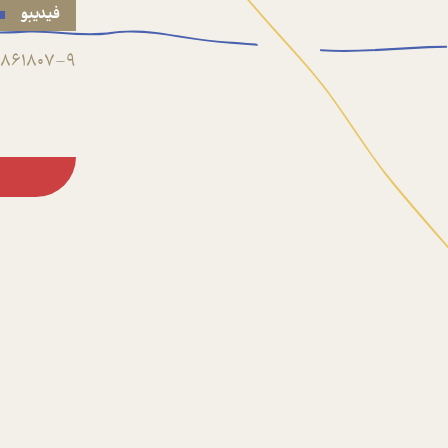
فیدیبو
861807-9