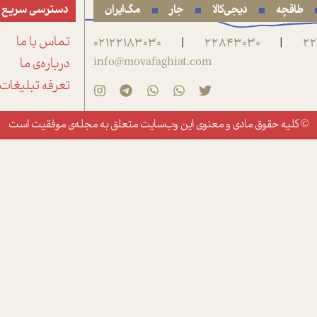
طاقچه
دیجی‌کالا
جار
مگ‌ایران
دسترسی سریع
22
22843030
02122183030
تماس با ما
|
|
info@movafaghiat.com
درباره‌ی ما
تعرفه تبلیغات
© کلیه حقوق مادی و معنوی این وب‌سایت متعلق به
مجله‌ی موفقیت
است