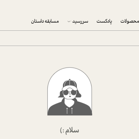
حصولات
پادکست
سررسید
مسابقه داستان
سررسید 1403
سفارش شرکتی سررسید 1403
پکيج نوروزي موفقيت
تقویم رومیزی
تقویم دیواری
سلام :)