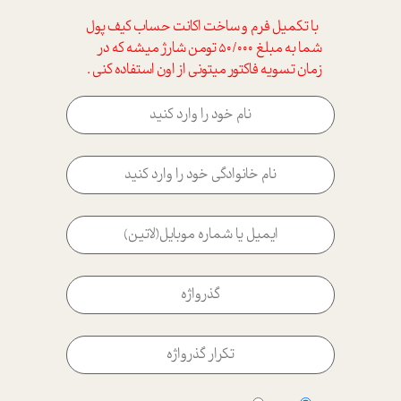
با تکمیل فرم و ساخت اکانت حساب کیف پول
شما به مبلغ 50/000 تومن شارژ میشه که در
زمان تسویه فاکتور میتونی از اون استفاده کنی .