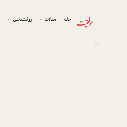
خانه
مقالات
روانشناسی
م
آخرین مقالات
تست روان‌شناسی
مهمان خانه
کوکولوژی
پرونده ویژه
زندگی
نوجوان
کار
پلاس