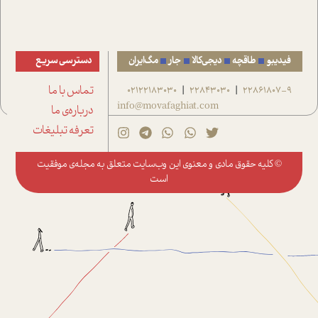
فیدیبو
طاقچه
دیجی‌کالا
جار
مگ‌ایران
دسترسی سریع
22861807-9
22843030
02122183030
تماس با ما
|
|
info@movafaghiat.com
درباره‌ی ما
تعرفه تبلیغات
© کلیه حقوق مادی و معنوی این وب‌سایت متعلق به
مجله‌ی موفقیت
است