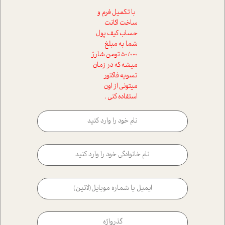
با تکمیل فرم و
ساخت اکانت
حساب کیف پول
شما به مبلغ
50/000 تومن شارژ
میشه که در زمان
تسویه فاکتور
میتونی از اون
استفاده کنی .