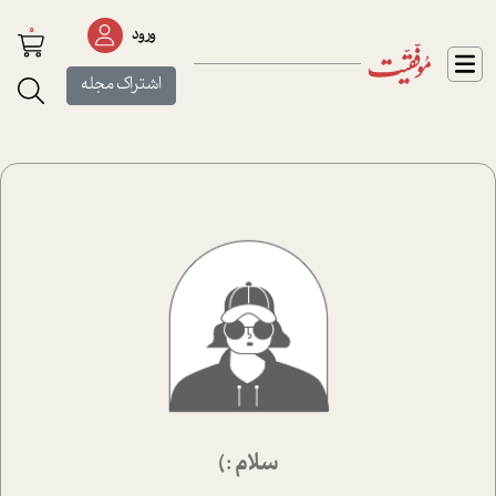
0
ورود
اشتراک مجله
سلام :)