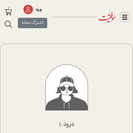
0
ورود
اشتراک مجله
درود :)