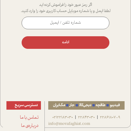
اگر رمز عبور خود را فراموش کرده اید
لطفا ایمل و یا شماره موبایل حساب کاربری خود را وارد کنید.
ادامه
فیدیبو
طاقچه
دیجی‌کالا
جار
مگ‌ایران
دسترسی سریع
22861807-9
22843030
02122183030
تماس با ما
|
|
info@movafaghiat.com
درباره‌ی ما