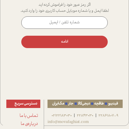
اگر رمز عبور خود را فراموش کرده اید
لطفا ایمل و یا شماره موبایل حساب کاربری خود را وارد کنید.
ادامه
فیدیبو
طاقچه
دیجی‌کالا
جار
مگ‌ایران
دسترسی سریع
22861807-9
22843030
02122183030
تماس با ما
|
|
info@movafaghiat.com
درباره‌ی ما