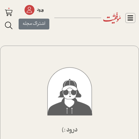
0
ورود
اشتراک مجله
درود :)