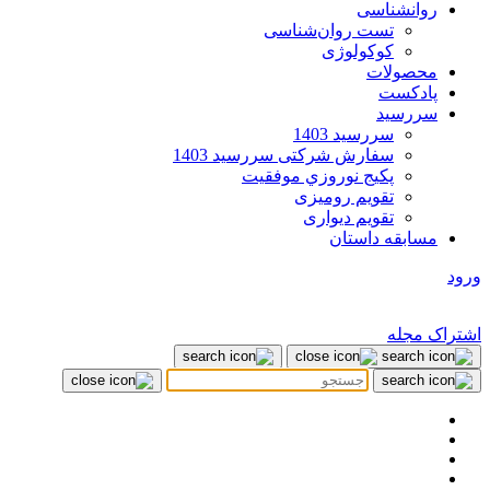
روانشناسی
تست روان‌شناسی
کوکولوژی
محصولات
پادکست
سررسید
سررسید 1403
سفارش شرکتی سررسید 1403
پکيج نوروزي موفقيت
تقویم رومیزی
تقویم دیواری
مسابقه داستان
ورود
اشتراک مجله