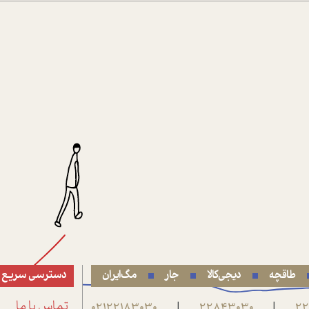
طاقچه
دیجی‌کالا
جار
مگ‌ایران
دسترسی سریع
22
22843030
02122183030
تماس با ما
|
|