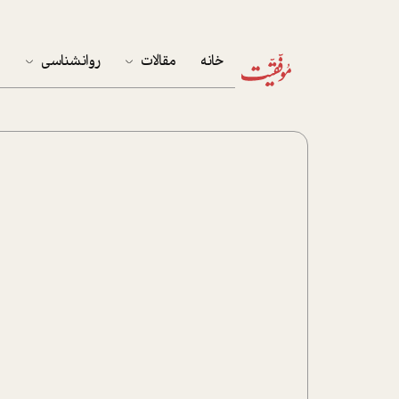
خانه
مقالات
روانشناسی
م
آخرین مقالات
تست روان‌شناسی
مهمان خانه
کوکولوژی
پرونده ویژه
زندگی
نوجوان
کار
پلاس