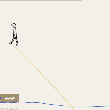
فیدیبو
861807-9