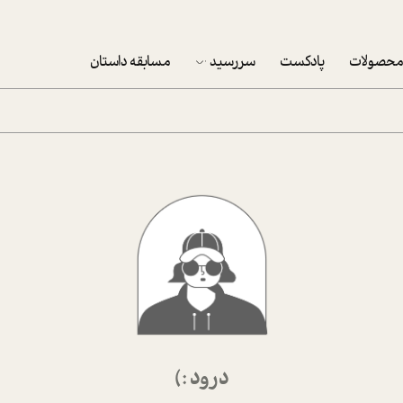
حصولات
پادکست
سررسید
مسابقه داستان
سررسید 1403
سفارش شرکتی سررسید 1403
پکيج نوروزي موفقيت
تقویم رومیزی
تقویم دیواری
درود :)