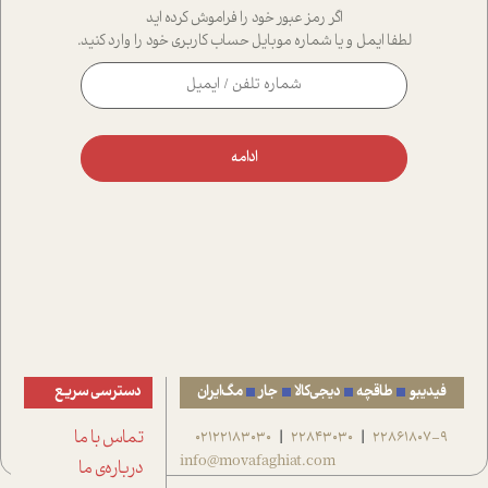
اگر رمز عبور خود را فراموش کرده اید
لطفا ایمل و یا شماره موبایل حساب کاربری خود را وارد کنید.
ادامه
فیدیبو
طاقچه
دیجی‌کالا
جار
مگ‌ایران
دسترسی سریع
22861807-9
22843030
02122183030
تماس با ما
|
|
info@movafaghiat.com
درباره‌ی ما