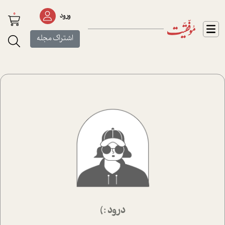
0
ورود
اشتراک مجله
درود :)