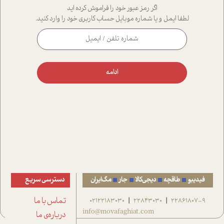
اگر رمز عبور خود را فراموش کرده اید
لطفا ایمل و یا شماره موبایل حساب کاربری خود را وارد کنید.
ادامه
فیدیبو
طاقچه
دیجی‌کالا
جار
مگ‌ایران
دسترسی سریع
22861807-9
22843030
02122183030
تماس با ما
|
|
info@movafaghiat.com
درباره‌ی ما