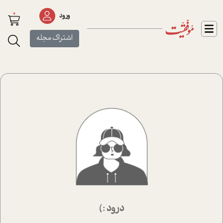
0
ورود
اشتراک مجله
درود :)