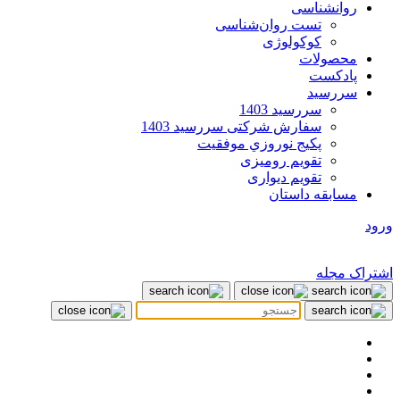
روانشناسی
تست روان‌شناسی
کوکولوژی
محصولات
پادکست
سررسید
سررسید 1403
سفارش شرکتی سررسید 1403
پکيج نوروزي موفقيت
تقویم رومیزی
تقویم دیواری
مسابقه داستان
ورود
اشتراک مجله