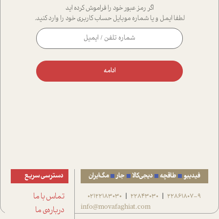
اگر رمز عبور خود را فراموش کرده اید
لطفا ایمل و یا شماره موبایل حساب کاربری خود را وارد کنید.
ادامه
فیدیبو
طاقچه
دیجی‌کالا
جار
مگ‌ایران
دسترسی سریع
22861807-9
22843030
02122183030
تماس با ما
|
|
info@movafaghiat.com
درباره‌ی ما