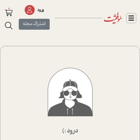
0
ورود
اشتراک مجله
درود :)