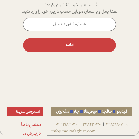
اگر رمز عبور خود را فراموش کرده اید
لطفا ایمل و یا شماره موبایل حساب کاربری خود را وارد کنید.
ادامه
فیدیبو
طاقچه
دیجی‌کالا
جار
مگ‌ایران
دسترسی سریع
22861807-9
22843030
02122183030
تماس با ما
|
|
info@movafaghiat.com
درباره‌ی ما