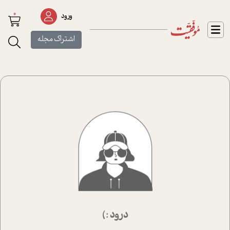
0
ورود
اشتراک مجله
درود :)