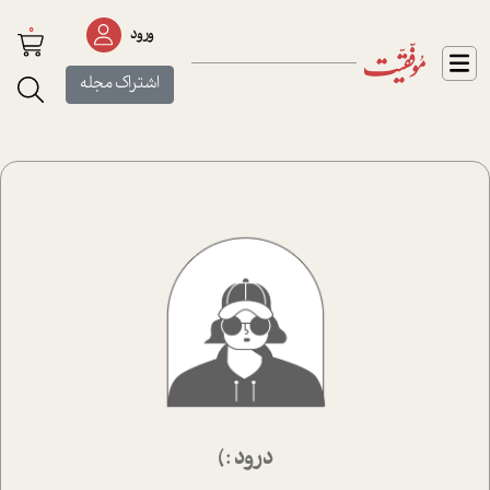
0
ورود
اشتراک مجله
درود :)