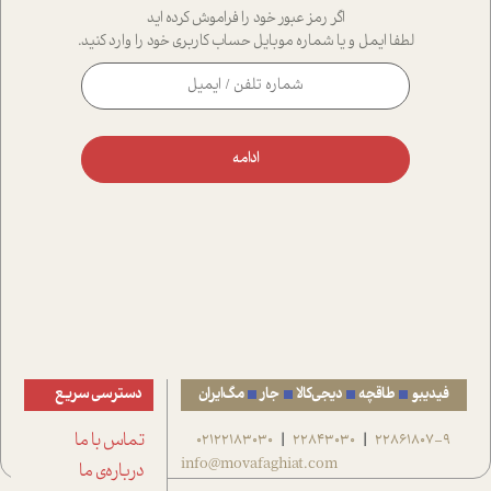
اگر رمز عبور خود را فراموش کرده اید
لطفا ایمل و یا شماره موبایل حساب کاربری خود را وارد کنید.
ادامه
فیدیبو
طاقچه
دیجی‌کالا
جار
مگ‌ایران
دسترسی سریع
22861807-9
22843030
02122183030
تماس با ما
|
|
info@movafaghiat.com
درباره‌ی ما