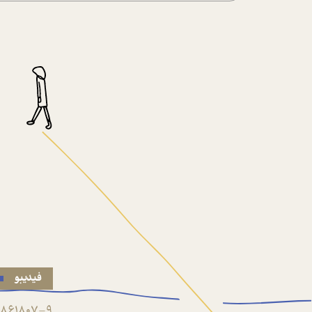
فیدیبو
861807-9