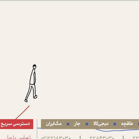
طاقچه
دیجی‌کالا
جار
مگ‌ایران
دسترسی سریع
22
22843030
02122183030
تماس با ما
|
|