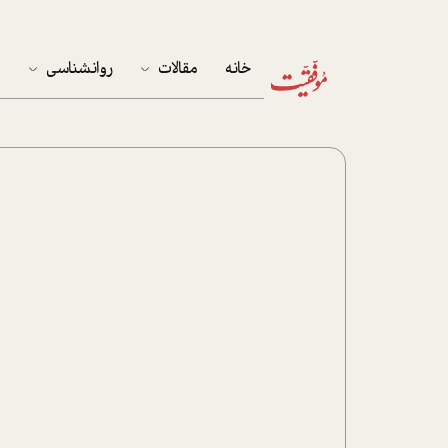
خانه
مقالات
روانشناسی
م
آخرین مقالات
تست روان‌شناسی
مهمان خانه
کوکولوژی
پرونده ویژه
زندگی
نوجوان
کار
پلاس