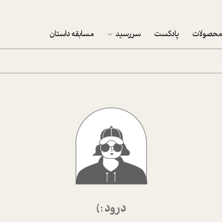
حصولات
پادکست
سررسید
مسابقه داستان
سررسید 1403
سفارش شرکتی سررسید 1403
پکيج نوروزي موفقيت
تقویم رومیزی
تقویم دیواری
درود :)