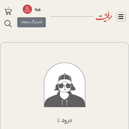
0
ورود
اشتراک مجله
درود :)