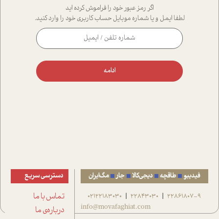
اگر رمز عبور خود را فراموش کرده اید
لطفا ایمل و یا شماره موبایل حساب کاربری خود را وارد کنید.
ادامه
فیدیبو
طاقچه
دیجی‌کالا
جار
مگ‌ایران
دسترسی سریع
22861807-9
22843030
02122183030
تماس با ما
|
|
info@movafaghiat.com
درباره‌ی ما