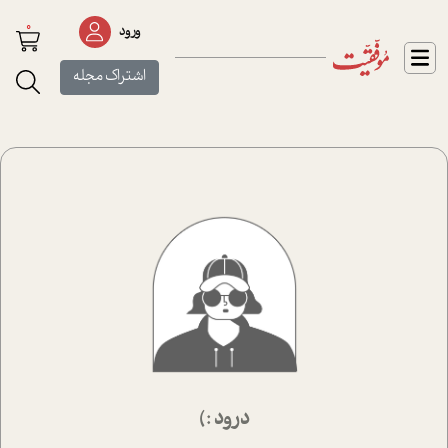
0
ورود
اشتراک مجله
درود :)