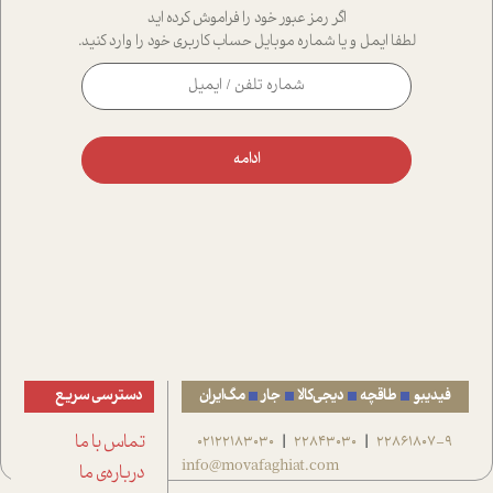
اگر رمز عبور خود را فراموش کرده اید
لطفا ایمل و یا شماره موبایل حساب کاربری خود را وارد کنید.
ادامه
فیدیبو
طاقچه
دیجی‌کالا
جار
مگ‌ایران
دسترسی سریع
22861807-9
22843030
02122183030
تماس با ما
|
|
info@movafaghiat.com
درباره‌ی ما