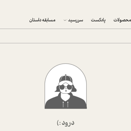
حصولات
پادکست
سررسید
مسابقه داستان
سررسید 1403
سفارش شرکتی سررسید 1403
پکيج نوروزي موفقيت
تقویم رومیزی
تقویم دیواری
درود :)