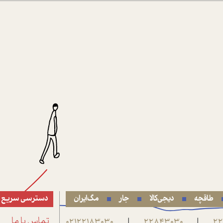
طاقچه
دیجی‌کالا
جار
مگ‌ایران
دسترسی سریع
22
22843030
02122183030
تماس با ما
|
|