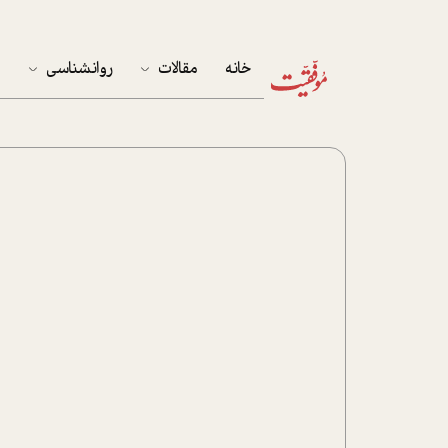
خانه
مقالات
روانشناسی
م
آخرین مقالات
تست روان‌شناسی
مهمان خانه
کوکولوژی
پرونده ویژه
زندگی
نوجوان
کار
پلاس