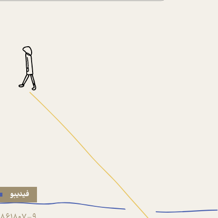
فیدیبو
861807-9