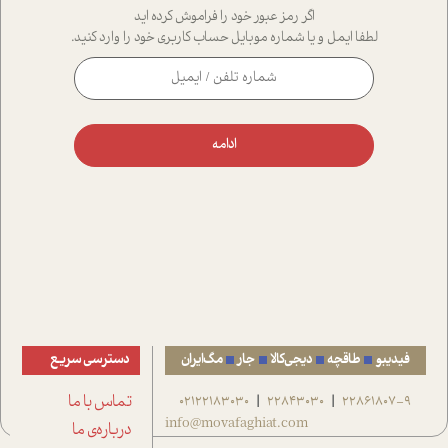
اگر رمز عبور خود را فراموش کرده اید
لطفا ایمل و یا شماره موبایل حساب کاربری خود را وارد کنید.
ادامه
فیدیبو
طاقچه
دیجی‌کالا
جار
مگ‌ایران
دسترسی سریع
22861807-9
22843030
02122183030
تماس با ما
|
|
info@movafaghiat.com
درباره‌ی ما