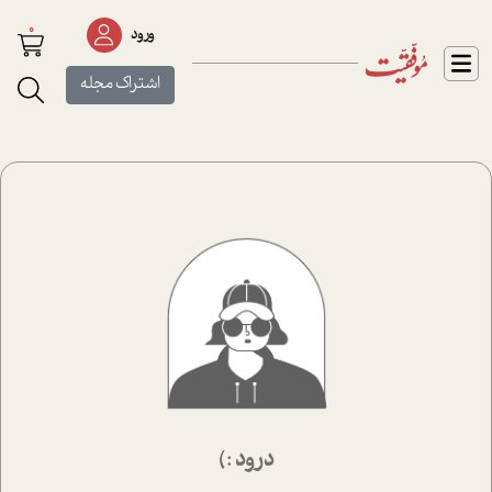
0
ورود
اشتراک مجله
درود :)