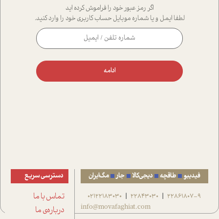
اگر رمز عبور خود را فراموش کرده اید
لطفا ایمل و یا شماره موبایل حساب کاربری خود را وارد کنید.
ادامه
فیدیبو
طاقچه
دیجی‌کالا
جار
مگ‌ایران
دسترسی سریع
22861807-9
22843030
02122183030
تماس با ما
|
|
info@movafaghiat.com
درباره‌ی ما