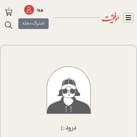
0
ورود
اشتراک مجله
درود :)