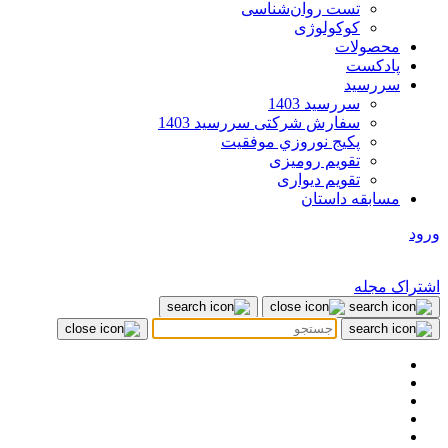
تست روان‌شناسی
کوکولوژی
محصولات
پادکست
سررسید
سررسید 1403
سفارش شرکتی سررسید 1403
پکيج نوروزي موفقيت
تقویم رومیزی
تقویم دیواری
مسابقه داستان
ورود
اشتراک مجله