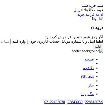
سبد خرید شما
قیمت کالاها:
0 ریال
ادامه فرایند خرید
درود :)
اگر رمز عبور خود را فراموش کرده اید
لطفا ایمل و یا شماره موبایل حساب کاربری خود را وارد کنید.
ادامه
فیدیبو
طاقچه
دیجی‌کالا
جار
مگ‌ایران
02122183030
|
22843030
|
22861807-9