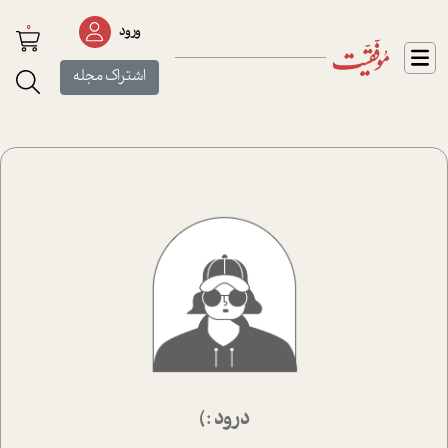
0
ورود
اشتراک مجله
درود :)