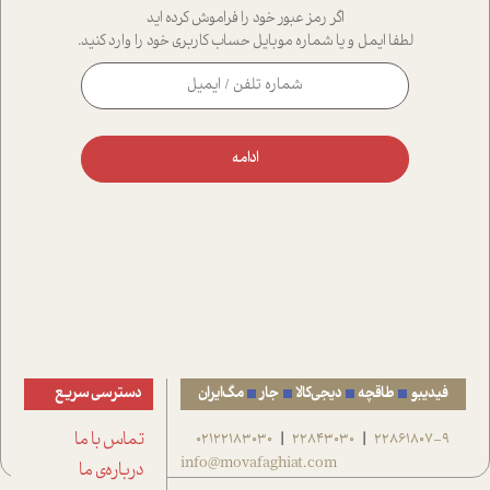
اگر رمز عبور خود را فراموش کرده اید
لطفا ایمل و یا شماره موبایل حساب کاربری خود را وارد کنید.
ادامه
فیدیبو
طاقچه
دیجی‌کالا
جار
مگ‌ایران
دسترسی سریع
22861807-9
22843030
02122183030
تماس با ما
|
|
info@movafaghiat.com
درباره‌ی ما