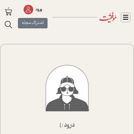
0
ورود
اشتراک مجله
درود :)