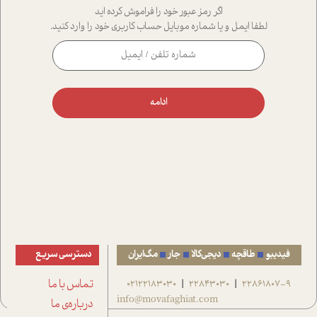
اگر رمز عبور خود را فراموش کرده اید
لطفا ایمل و یا شماره موبایل حساب کاربری خود را وارد کنید.
ادامه
فیدیبو
طاقچه
دیجی‌کالا
جار
مگ‌ایران
دسترسی سریع
22861807-9
22843030
02122183030
تماس با ما
|
|
info@movafaghiat.com
درباره‌ی ما