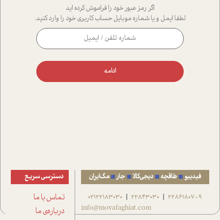
اگر رمز عبور خود را فراموش کرده اید
لطفا ایمل و یا شماره موبایل حساب کاربری خود را وارد کنید.
ادامه
فیدیبو
طاقچه
دیجی‌کالا
جار
مگ‌ایران
دسترسی سریع
22861807-9
22843030
02122183030
تماس با ما
|
|
info@movafaghiat.com
درباره‌ی ما