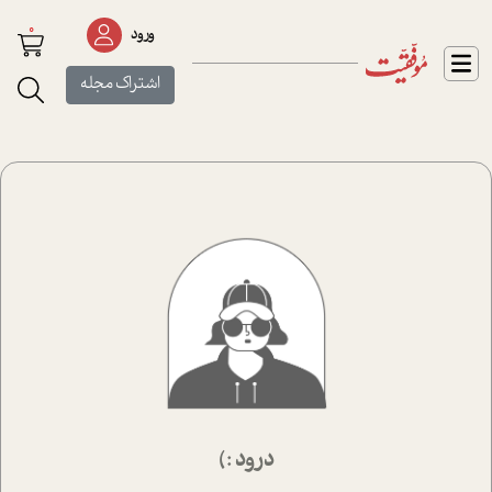
0
ورود
اشتراک مجله
درود :)