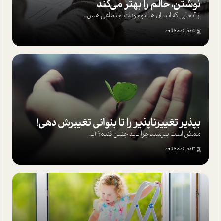
نوشتن، حالم را بهتر می‌کند
از آنجایی که انسان ها موجودات اجتماعی هس...
5 دقیقه مطالعه
بپذير تغييرناپذير را تا بتواني تغييرش دهي!‏
ممکن است بپرسيد چرا بايد چنين کنيم؟ آيا...
3 دقیقه مطالعه