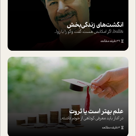
انگشت‌های‌ زندگی‌بخش
&bull; اگر امکانش هست، گفت وگو را با روا...
29 دقیقه مطالعه
علم بهتر است یا ثروت
در آغاز باید معرفی کوتاهی از خودم داشته...
4 دقیقه مطالعه