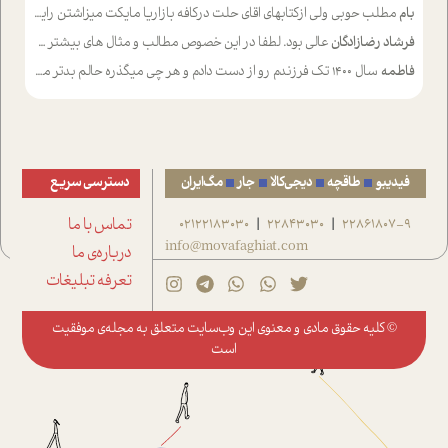
بام
مطلب حوبی ولی ازکتابهای اقای حلت درکافه بازاریا مایکت میزاشتن رایگان خوب بود ولی هرکدام خلاصه شده ش تومجله از طریق سایت هم خوبه اینکه درزیر اخرصفحه گذاشته شده خب ادم خبره میره نصب میکنه میخونه ولی هرکسی گوشیش ظرفیتش نداره باتشکر
فرشاد رضازادگان
عالی بود. لطفا در این خصوص مطالب و مثال های بیشتر ی ارایه دهید
فاطمه
سال ۱۴۰۰ تک فرزندم رو از دست دادم و هر چی میگذره حالم بدتر میشه و دلتنگتر تنایی رو ترجیح دادم و معاشرت برام سخت شده
فیدیبو
طاقچه
دیجی‌کالا
جار
مگ‌ایران
دسترسی سریع
22861807-9
22843030
02122183030
تماس با ما
|
|
info@movafaghiat.com
درباره‌ی ما
تعرفه تبلیغات
© کلیه حقوق مادی و معنوی این وب‌سایت متعلق به
مجله‌ی موفقیت
است