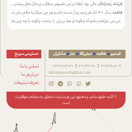
فرشاد رضازادگان
عالی بود. لطفا در این خصوص مطالب و مثال های بیشتر ی ارایه دهید
فاطمه
سال ۱۴۰۰ تک فرزندم رو از دست دادم و هر چی میگذره حالم بدتر میشه و دلتنگتر تنایی رو ترجیح دادم و معاشرت برام سخت شده
.
من می خواهم بدانم که چگونه او خط برزیل را ساخت چگونه با چه چیز هایی
فیدیبو
طاقچه
دیجی‌کالا
جار
مگ‌ایران
دسترسی سریع
22861807-9
22843030
02122183030
تماس با ما
|
|
info@movafaghiat.com
درباره‌ی ما
تعرفه تبلیغات
© کلیه حقوق مادی و معنوی این وب‌سایت متعلق به
مجله‌ی موفقیت
است