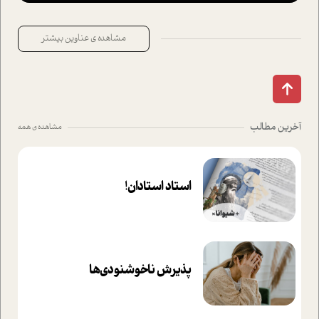
مشاهده ی عناوین بیشتر
آخرین مطالب
مشاهده ی همه
استاد استادان!
پذیرش ناخوشنودی‌ها