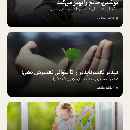
نوشتن، حالم را بهتر می‌کند
از آنجایی که انسان ها موجودات اجتماعی هس...
5 دقیقه مطالعه
بپذير تغييرناپذير را تا بتواني تغييرش دهي!‏
ممکن است بپرسيد چرا بايد چنين کنيم؟ آيا...
3 دقیقه مطالعه