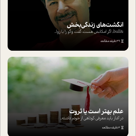
انگشت‌های‌ زندگی‌بخش
&bull; اگر امکانش هست، گفت وگو را با روا...
29 دقیقه مطالعه
علم بهتر است یا ثروت
در آغاز باید معرفی کوتاهی از خودم داشته...
4 دقیقه مطالعه