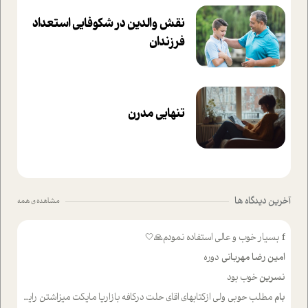
نقش والدین در شکوفا‌یی ا‌ستعداد
فرزندان‌
تنهایی مدرن
آخرین دیدگاه ها
مشاهده ی همه
f
بسیار خوب و عالی استفاده نمودم🙏🤍
امین رضا مهربانی
دوره
نسرین
خوب بود
بام
مطلب حوبی ولی ازکتابهای اقای حلت درکافه بازاریا مایکت میزاشتن رایگان خوب بود ولی هرکدام خلاصه شده ش تومجله از طریق سایت هم خوبه اینکه درزیر اخرصفحه گذاشته شده خب ادم خبره میره نصب میکنه میخونه ولی هرکسی گوشیش ظرفیتش نداره باتشکر