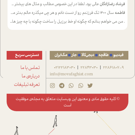
فرشاد رضازادگان
عالی بود. لطفا در این خصوص مطالب و مثال های بیشتر ی ارایه دهید
فاطمه
سال ۱۴۰۰ تک فرزندم رو از دست دادم و هر چی میگذره حالم بدتر میشه و دلتنگتر تنایی رو ترجیح دادم و معاشرت برام سخت شده
.
من می خواهم بدانم که چگونه او خط برزیل را ساخت چگونه با چه چیز هایی
فیدیبو
طاقچه
دیجی‌کالا
جار
مگ‌ایران
دسترسی سریع
22861807-9
22843030
02122183030
تماس با ما
|
|
info@movafaghiat.com
درباره‌ی ما
تعرفه تبلیغات
© کلیه حقوق مادی و معنوی این وب‌سایت متعلق به
مجله‌ی موفقیت
است