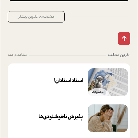
مشاهده ی عناوین بیشتر
آخرین مطالب
مشاهده ی همه
استاد استادان!
پذیرش ناخوشنودی‌ها