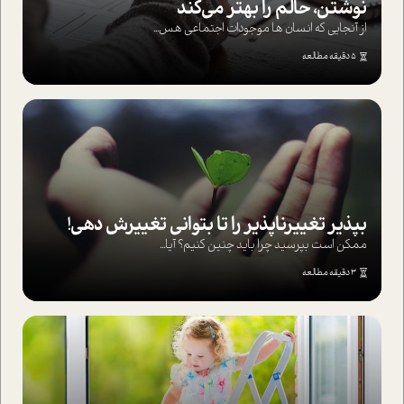
نوشتن، حالم را بهتر می‌کند
از آنجایی که انسان ها موجودات اجتماعی هس...
5 دقیقه مطالعه
بپذير تغييرناپذير را تا بتواني تغييرش دهي!‏
ممکن است بپرسيد چرا بايد چنين کنيم؟ آيا...
3 دقیقه مطالعه