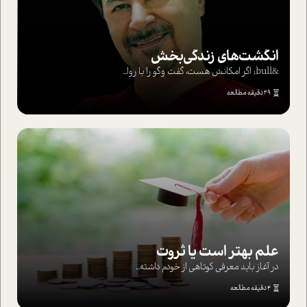
انگشت‌های‌ زندگی‌بخش
&bull; اگر امکانش هست، گفت وگو را با روا...
29 دقیقه مطالعه
علم بهتر است یا ثروت
در آغاز باید معرفی کوتاهی از خودم داشته...
4 دقیقه مطالعه