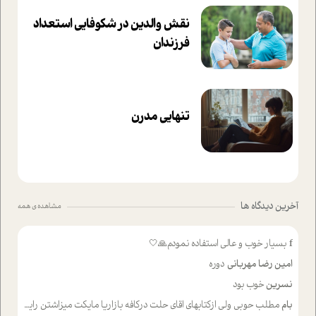
نقش والدین در شکوفا‌یی ا‌ستعداد
فرزندان‌
تنهایی مدرن
آخرین دیدگاه ها
مشاهده ی همه
f
بسیار خوب و عالی استفاده نمودم🙏🤍
امین رضا مهربانی
دوره
نسرین
خوب بود
بام
مطلب حوبی ولی ازکتابهای اقای حلت درکافه بازاریا مایکت میزاشتن رایگان خوب بود ولی هرکدام خلاصه شده ش تومجله از طریق سایت هم خوبه اینکه درزیر اخرصفحه گذاشته شده خب ادم خبره میره نصب میکنه میخونه ولی هرکسی گوشیش ظرفیتش نداره باتشکر