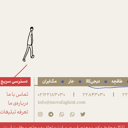
طاقچه
دیجی‌کالا
جار
مگ‌ایران
دسترسی سریع
22
22843030
02122183030
تماس با ما
|
|
info@movafaghiat.com
درباره‌ی ما
تعرفه تبلیغات
© کلیه حقوق مادی و معنوی این وب‌سایت متعلق به
مجله‌ی موفقیت
است