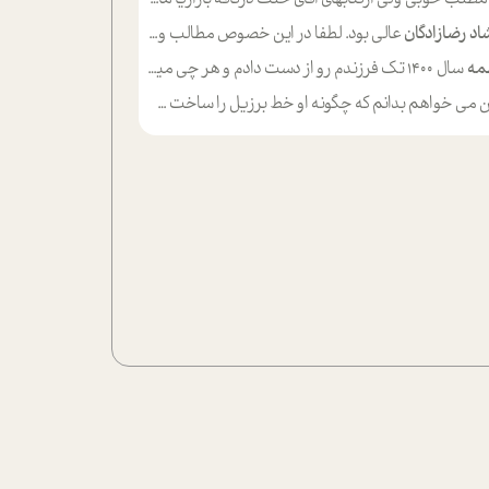
اد رضازادگان
عالی بود. لطفا در این خصوص مطالب و مثال های بیشتر ی ارایه دهید
مه
سال ۱۴۰۰ تک فرزندم رو از دست دادم و هر چی میگذره حالم بدتر میشه و دلتنگتر تنایی رو ترجیح دادم و معاشرت برام سخت شده
ی خواهم بدانم که چگونه او خط برزیل را ساخت چگونه با چه چیز هایی