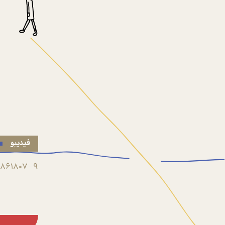
فیدیبو
861807-9