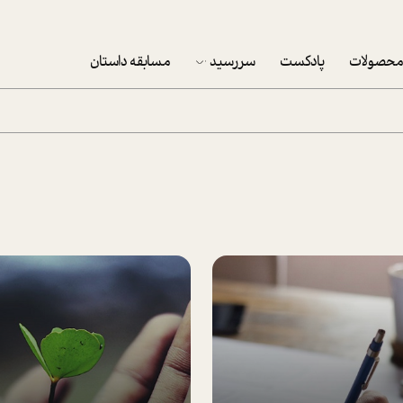
حصولات
پادکست
سررسید
مسابقه داستان
سررسید 1403
سفارش شرکتی سررسید 1403
پکيج نوروزي موفقيت
تقویم رومیزی
تقویم دیواری