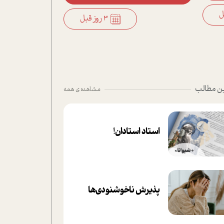
3 روز قبل
ن مطالب
مشاهده ی همه
استاد استادان!
پذیرش ناخوشنودی‌ها