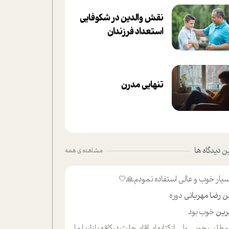
نقش والدین در شکوفا‌یی
ا‌ستعداد فرزندان‌
تنهایی مدرن
 دیدگاه ها
مشاهده ی همه
یار خوب و عالی استفاده نمودم🙏🤍
ن رضا مهربانی
دوره
ین
خوب بود
لب حوبی ولی ازکتابهای اقای حلت درکافه بازاریا مایکت میزاشتن رایگان خوب بود ولی هرکدام خلاصه شده ش تومجله از طریق سایت هم خوبه اینکه درزیر اخرصفحه گذاشته شده خب ادم خبره میره نصب میکنه میخونه ولی هرکسی گوشیش ظرفیتش نداره باتشکر