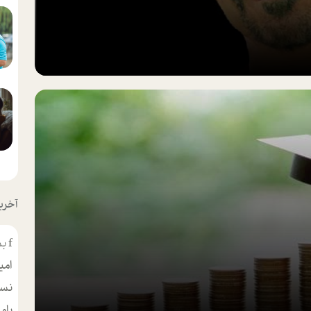
آخرین
f
بس
امی
نسر
بام
مط