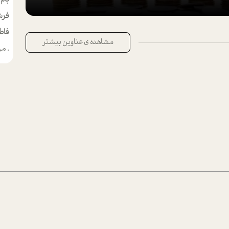
فرش
فاط
مشاهده ی عناوین بیشتر
.
من م