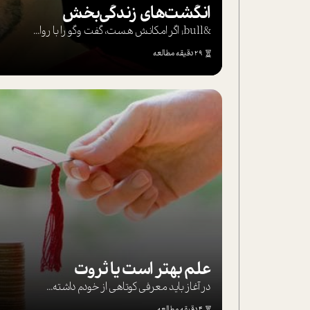
انگشت‌های‌ زندگی‌بخش
&bull; اگر امکانش هست، گفت وگو را با روا...
29 دقیقه مطالعه
علم بهتر است یا ثروت
در آغاز باید معرفی کوتاهی از خودم داشته...
4 دقیقه مطالعه