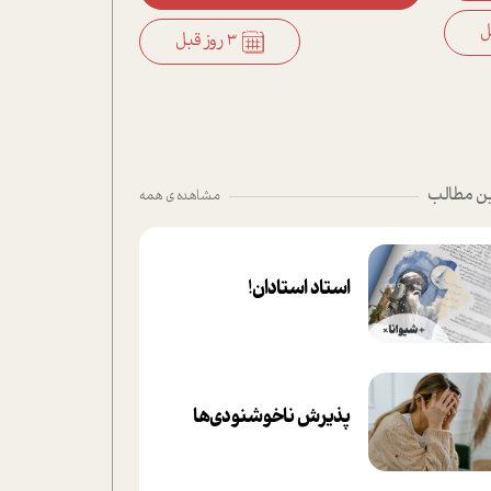
3 روز قبل
ن مطالب
مشاهده ی همه
استاد استادان!
پذیرش ناخوشنودی‌ها