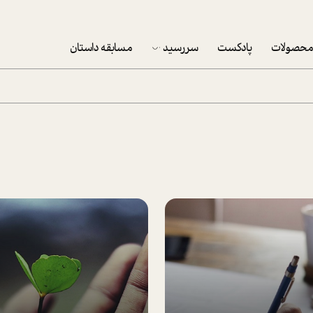
حصولات
پادکست
سررسید
مسابقه داستان
سررسید 1403
سفارش شرکتی سررسید 1403
پکيج نوروزي موفقيت
تقویم رومیزی
تقویم دیواری