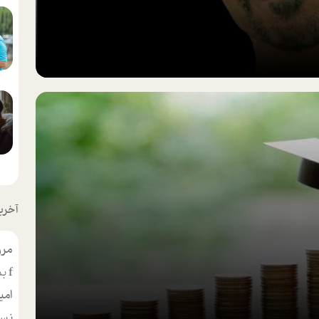
آخرین
مرو
f
بس
امی
نسر