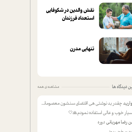
نقش والدین در شکوفا‌یی
ا‌ستعداد فرزندان‌
تنهایی مدرن
 دیدگاه ها
مشاهده ی همه
ارید
چقدر بد نوشتی هی اقتضای سنشون معصومانه این اون خلی؟نکنه تا چهل سالگی پوشکت میکردن و شیر میخوردی که به اینا میگی کودک
یار خوب و عالی استفاده نمودم🙏🤍
ن رضا مهربانی
دوره
ین
خوب بود