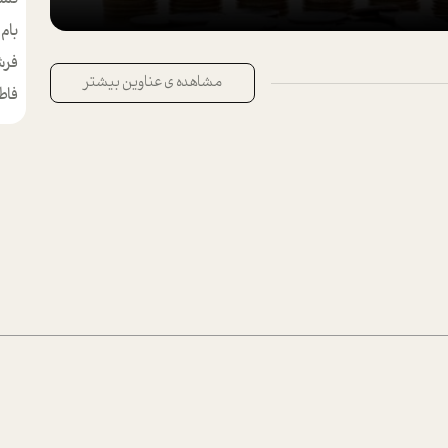
بام
مط
فرش
مشاهده ی عناوین بیشتر
فاط