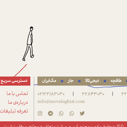
طاقچه
دیجی‌کالا
جار
مگ‌ایران
دسترسی سریع
22
22843030
02122183030
تماس با ما
|
|
info@movafaghiat.com
درباره‌ی ما
تعرفه تبلیغات
© کلیه حقوق مادی و معنوی این وب‌سایت متعلق به
مجله‌ی موفقیت
است