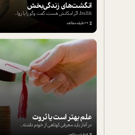
انگشت‌های‌ زندگی‌بخش
&bull; اگر امکانش هست، گفت وگو را با روا...
29 دقیقه مطالعه
علم بهتر است یا ثروت
در آغاز باید معرفی کوتاهی از خودم داشته...
4 دقیقه مطالعه