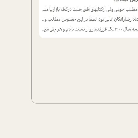
لب حوبی ولی ازکتابهای اقای حلت درکافه بازاریا مایکت میزاشتن رایگان خوب بود ولی هرکدام خلاصه شده ش تومجله از طریق سایت هم خوبه اینکه درزیر اخرصفحه گذاشته شده خب ادم خبره میره نصب میکنه میخونه ولی هرکسی گوشیش ظرفیتش نداره باتشکر
اد رضازادگان
عالی بود. لطفا در این خصوص مطالب و مثال های بیشتر ی ارایه دهید
مه
سال ۱۴۰۰ تک فرزندم رو از دست دادم و هر چی میگذره حالم بدتر میشه و دلتنگتر تنایی رو ترجیح دادم و معاشرت برام سخت شده