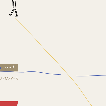
فیدیبو
861807-9