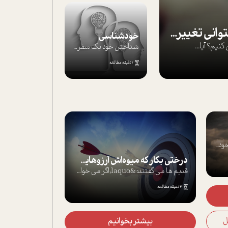
بپذير تغييرناپذير را تا بتواني تغييرش دهي!‏
خودشناسی
يم؟ آيا...
شناختن خود یک سفر است؛ سفری که از مسیره...
1 دقیقه مطالعه
د...
درختی بکار که میوه‌اش آرزوهایت باشد!
قدیم ها می گفتند: &laquo;اگر می خواهی ه...
4 دقیقه مطالعه
بیشتر بخوانیم