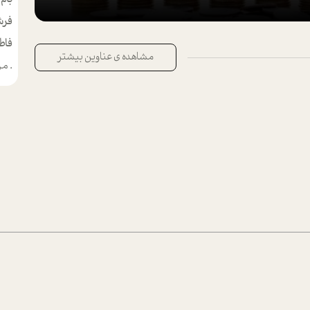
فرش
فاط
مشاهده ی عناوین بیشتر
.
من م