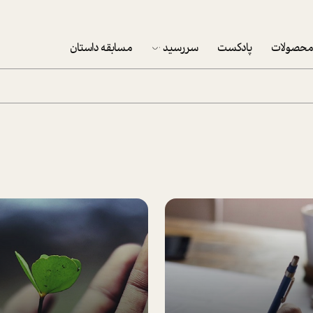
حصولات
پادکست
سررسید
مسابقه داستان
سررسید 1403
سفارش شرکتی سررسید 1403
پکيج نوروزي موفقيت
تقویم رومیزی
تقویم دیواری