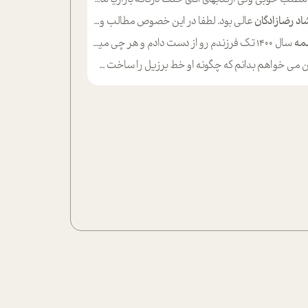
اد رضازادگان
عالی بود. لطفا در این خصوص مطالب و مثال های بیشتر ی ارایه دهید
مه
سال ۱۴۰۰ تک فرزندم رو از دست دادم و هر چی میگذره حالم بدتر میشه و دلتنگتر تنایی رو ترجیح دادم و معاشرت برام سخت شده
ی خواهم بدانم که چگونه او خط برزیل را ساخت چگونه با چه چیز هایی