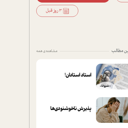
3 روز قبل
ن مطالب
مشاهده ی همه
استاد استادان!
پذیرش ناخوشنودی‌ها