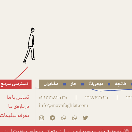
طاقچه
دیجی‌کالا
جار
مگ‌ایران
دسترسی سریع
22
22843030
02122183030
تماس با ما
|
|
info@movafaghiat.com
درباره‌ی ما
تعرفه تبلیغات
© کلیه حقوق مادی و معنوی این وب‌سایت متعلق به
مجله‌ی موفقیت
است