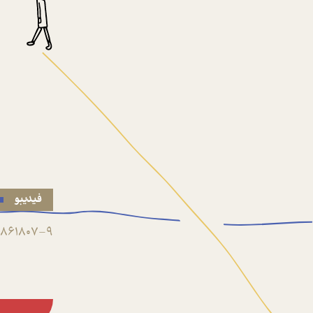
فیدیبو
861807-9