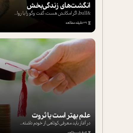
انگشت‌های‌ زندگی‌بخش
&bull; اگر امکانش هست، گفت وگو را با روا...
29 دقیقه مطالعه
علم بهتر است یا ثروت
در آغاز باید معرفی کوتاهی از خودم داشته...
4 دقیقه مطالعه