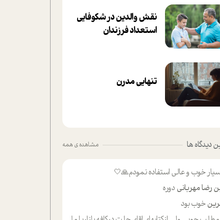
نقش والدین در شکوفا‌یی
ا‌ستعداد فرزندان‌
تنهایی مدرن
 دیدگاه ها
مشاهده ی همه
یار خوب و عالی استفاده نمودم🙏🤍
ن رضا مهربانی
دوره
ین
خوب بود
لب حوبی ولی ازکتابهای اقای حلت درکافه بازاریا مایکت میزاشتن رایگان خوب بود ولی هرکدام خلاصه شده ش تومجله از طریق سایت هم خوبه اینکه درزیر اخرصفحه گذاشته شده خب ادم خبره میره نصب میکنه میخونه ولی هرکسی گوشیش ظرفیتش نداره باتشکر