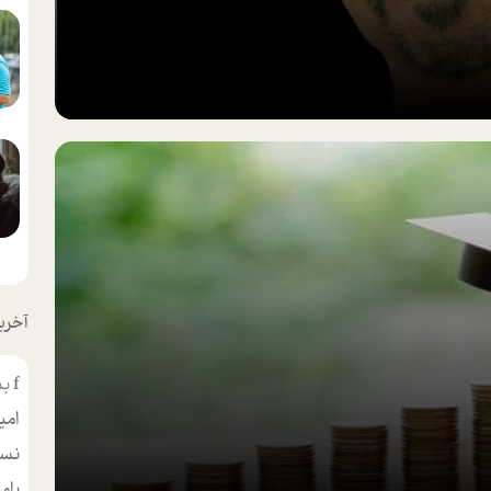
آخرین
f
بس
امی
نسر
بام
مط