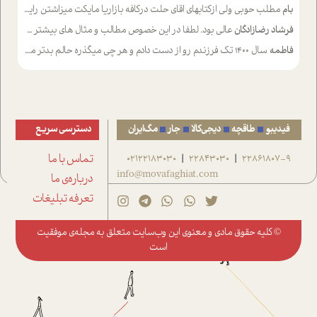
بام
مطلب حوبی ولی ازکتابهای اقای حلت درکافه بازاریا مایکت میزاشتن رایگان خوب بود ولی هرکدام خلاصه شده ش تومجله از طریق سایت هم خوبه اینکه درزیر اخرصفحه گذاشته شده خب ادم خبره میره نصب میکنه میخونه ولی هرکسی گوشیش ظرفیتش نداره باتشکر
فرشاد رضازادگان
عالی بود. لطفا در این خصوص مطالب و مثال های بیشتر ی ارایه دهید
فاطمه
سال ۱۴۰۰ تک فرزندم رو از دست دادم و هر چی میگذره حالم بدتر میشه و دلتنگتر تنایی رو ترجیح دادم و معاشرت برام سخت شده
فیدیبو
طاقچه
دیجی‌کالا
جار
مگ‌ایران
دسترسی سریع
22861807-9
22843030
02122183030
تماس با ما
|
|
info@movafaghiat.com
درباره‌ی ما
تعرفه تبلیغات
© کلیه حقوق مادی و معنوی این وب‌سایت متعلق به
مجله‌ی موفقیت
است