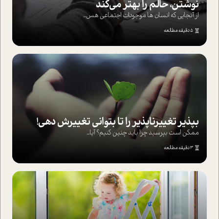
نوشتن، حالم را بهتر می‌کند
از آنجایی که انسان ها موجودات اجتماعی هس...
5 دقیقه مطالعه
بپذير تغييرناپذير را تا بتواني تغييرش دهي!‏
ممکن است بپرسيد چرا بايد چنين کنيم؟ آيا...
3 دقیقه مطالعه