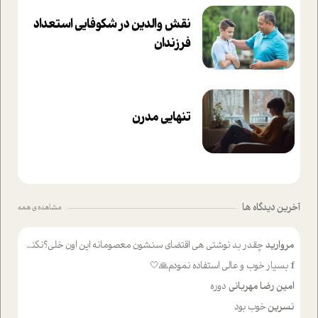
نقش والدین در شکوفا‌یی ا‌ستعداد
فرزندان‌
تنهایی مدرن
آخرین دیدگاه ها
مشاهده ی همه
مروارید
چقدر بد نوشتی هی اقتضای سنشون معصومانه این اون خلی؟نکنه تا چهل سالگی پوشکت میکردن و شیر میخوردی که به اینا میگی کودک
f
بسیار خوب و عالی استفاده نمودم🙏🤍
امین رضا مهربانی
دوره
نسرین
خوب بود