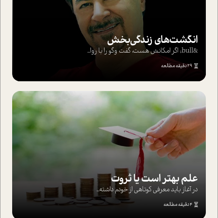
انگشت‌های‌ زندگی‌بخش
&bull; اگر امکانش هست، گفت وگو را با روا...
29 دقیقه مطالعه
علم بهتر است یا ثروت
در آغاز باید معرفی کوتاهی از خودم داشته...
4 دقیقه مطالعه