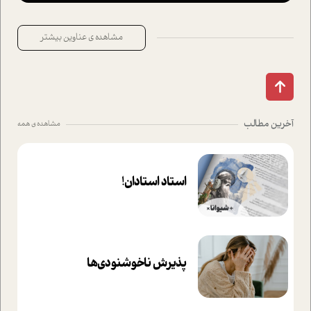
مشاهده ی عناوین بیشتر
آخرین مطالب
مشاهده ی همه
استاد استادان!
پذیرش ناخوشنودی‌ها