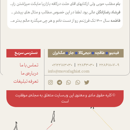
بام
مطلب حوبی ولی ازکتابهای اقای حلت درکافه بازاریا مایکت میزاشتن رایگان خوب بود ولی هرکدام خلاصه شده ش تومجله از طریق سایت هم خوبه اینکه درزیر اخرصفحه گذاشته شده خب ادم خبره میره نصب میکنه میخونه ولی هرکسی گوشیش ظرفیتش نداره باتشکر
فرشاد رضازادگان
عالی بود. لطفا در این خصوص مطالب و مثال های بیشتر ی ارایه دهید
فاطمه
سال ۱۴۰۰ تک فرزندم رو از دست دادم و هر چی میگذره حالم بدتر میشه و دلتنگتر تنایی رو ترجیح دادم و معاشرت برام سخت شده
فیدیبو
طاقچه
دیجی‌کالا
جار
مگ‌ایران
دسترسی سریع
22861807-9
22843030
02122183030
تماس با ما
|
|
info@movafaghiat.com
درباره‌ی ما
تعرفه تبلیغات
© کلیه حقوق مادی و معنوی این وب‌سایت متعلق به
مجله‌ی موفقیت
است