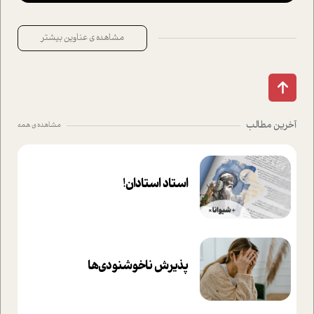
مشاهده ی عناوین بیشتر
آخرین مطالب
مشاهده ی همه
استاد استادان!
پذیرش ناخوشنودی‌ها