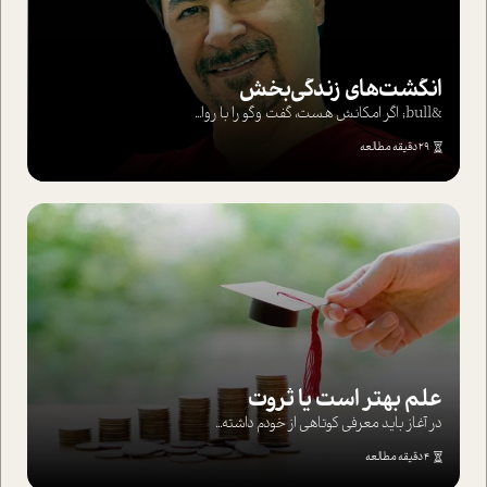
انگشت‌های‌ زندگی‌بخش
&bull; اگر امکانش هست، گفت وگو را با روا...
29 دقیقه مطالعه
علم بهتر است یا ثروت
در آغاز باید معرفی کوتاهی از خودم داشته...
4 دقیقه مطالعه