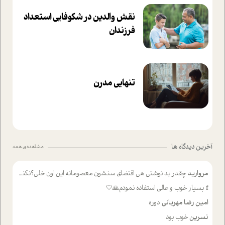
نقش والدین در شکوفا‌یی ا‌ستعداد
فرزندان‌
تنهایی مدرن
آخرین دیدگاه ها
مشاهده ی همه
مروارید
چقدر بد نوشتی هی اقتضای سنشون معصومانه این اون خلی؟نکنه تا چهل سالگی پوشکت میکردن و شیر میخوردی که به اینا میگی کودک
f
بسیار خوب و عالی استفاده نمودم🙏🤍
امین رضا مهربانی
دوره
نسرین
خوب بود