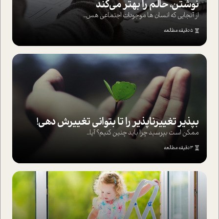
نوشتن، حالم را بهتر می‌کند
از آنجایی که انسان ها موجودات اجتماعی هس...
5 دقیقه مطالعه
بپذير تغييرناپذير را تا بتواني تغييرش دهي!‏
ممکن است بپرسيد چرا بايد چنين کنيم؟ آيا...
3 دقیقه مطالعه