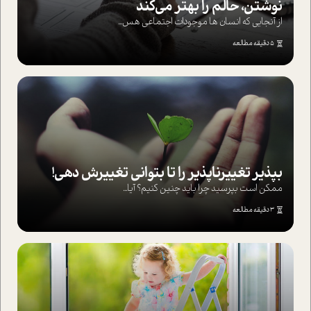
نوشتن، حالم را بهتر می‌کند
از آنجایی که انسان ها موجودات اجتماعی هس...
5 دقیقه مطالعه
بپذير تغييرناپذير را تا بتواني تغييرش دهي!‏
ممکن است بپرسيد چرا بايد چنين کنيم؟ آيا...
3 دقیقه مطالعه