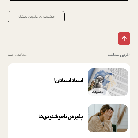
مشاهده ی عناوین بیشتر
آخرین مطالب
مشاهده ی همه
استاد استادان!
پذیرش ناخوشنودی‌ها