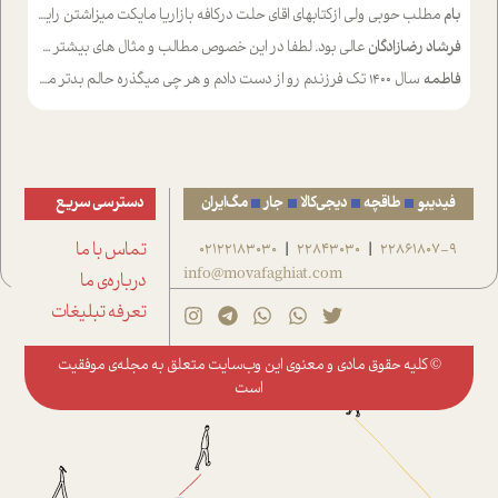
بام
مطلب حوبی ولی ازکتابهای اقای حلت درکافه بازاریا مایکت میزاشتن رایگان خوب بود ولی هرکدام خلاصه شده ش تومجله از طریق سایت هم خوبه اینکه درزیر اخرصفحه گذاشته شده خب ادم خبره میره نصب میکنه میخونه ولی هرکسی گوشیش ظرفیتش نداره باتشکر
فرشاد رضازادگان
عالی بود. لطفا در این خصوص مطالب و مثال های بیشتر ی ارایه دهید
فاطمه
سال ۱۴۰۰ تک فرزندم رو از دست دادم و هر چی میگذره حالم بدتر میشه و دلتنگتر تنایی رو ترجیح دادم و معاشرت برام سخت شده
فیدیبو
طاقچه
دیجی‌کالا
جار
مگ‌ایران
دسترسی سریع
22861807-9
22843030
02122183030
تماس با ما
|
|
info@movafaghiat.com
درباره‌ی ما
تعرفه تبلیغات
© کلیه حقوق مادی و معنوی این وب‌سایت متعلق به
مجله‌ی موفقیت
است