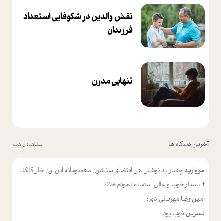
نقش والدین در شکوفا‌یی ا‌ستعداد
فرزندان‌
تنهایی مدرن
آخرین دیدگاه ها
مشاهده ی همه
مروارید
چقدر بد نوشتی هی اقتضای سنشون معصومانه این اون خلی؟نکنه تا چهل سالگی پوشکت میکردن و شیر میخوردی که به اینا میگی کودک
f
بسیار خوب و عالی استفاده نمودم🙏🤍
امین رضا مهربانی
دوره
نسرین
خوب بود