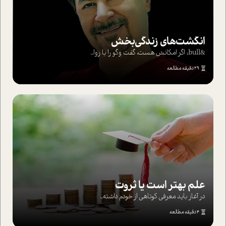
انگشت‌های‌ زندگی‌بخش
&bull; اگر امکانش هست، گفت وگو را با روا...
29 دقیقه مطالعه
علم بهتر است یا ثروت
در آغاز باید معرفی کوتاهی از خودم داشته...
4 دقیقه مطالعه