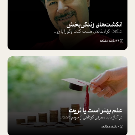
انگشت‌های‌ زندگی‌بخش
&bull; اگر امکانش هست، گفت وگو را با روا...
29 دقیقه مطالعه
علم بهتر است یا ثروت
در آغاز باید معرفی کوتاهی از خودم داشته...
4 دقیقه مطالعه