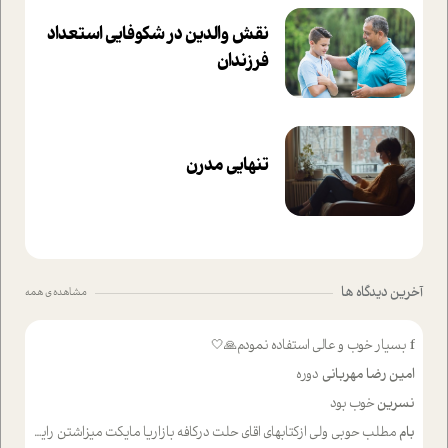
نقش والدین در شکوفا‌یی ا‌ستعداد
فرزندان‌
تنهایی مدرن
آخرین دیدگاه ها
مشاهده ی همه
f
بسیار خوب و عالی استفاده نمودم🙏🤍
امین رضا مهربانی
دوره
نسرین
خوب بود
بام
مطلب حوبی ولی ازکتابهای اقای حلت درکافه بازاریا مایکت میزاشتن رایگان خوب بود ولی هرکدام خلاصه شده ش تومجله از طریق سایت هم خوبه اینکه درزیر اخرصفحه گذاشته شده خب ادم خبره میره نصب میکنه میخونه ولی هرکسی گوشیش ظرفیتش نداره باتشکر