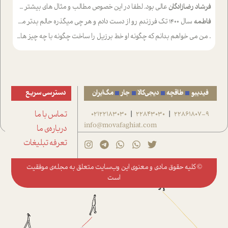
فرشاد رضازادگان
عالی بود. لطفا در این خصوص مطالب و مثال های بیشتر ی ارایه دهید
فاطمه
سال ۱۴۰۰ تک فرزندم رو از دست دادم و هر چی میگذره حالم بدتر میشه و دلتنگتر تنایی رو ترجیح دادم و معاشرت برام سخت شده
.
من می خواهم بدانم که چگونه او خط برزیل را ساخت چگونه با چه چیز هایی
فیدیبو
طاقچه
دیجی‌کالا
جار
مگ‌ایران
دسترسی سریع
22861807-9
22843030
02122183030
تماس با ما
|
|
info@movafaghiat.com
درباره‌ی ما
تعرفه تبلیغات
© کلیه حقوق مادی و معنوی این وب‌سایت متعلق به
مجله‌ی موفقیت
است