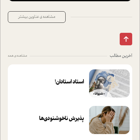
مشاهده ی عناوین بیشتر
آخرین مطالب
مشاهده ی همه
استاد استادان!
پذیرش ناخوشنودی‌ها