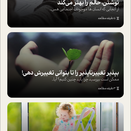
نوشتن، حالم را بهتر می‌کند
از آنجایی که انسان ها موجودات اجتماعی هس...
5 دقیقه مطالعه
بپذير تغييرناپذير را تا بتواني تغييرش دهي!‏
ممکن است بپرسيد چرا بايد چنين کنيم؟ آيا...
3 دقیقه مطالعه