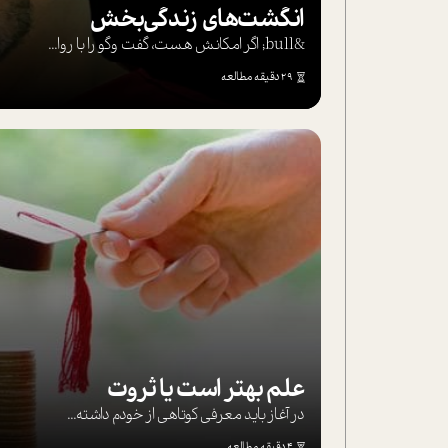
انگشت‌های‌ زندگی‌بخش
&bull; اگر امکانش هست، گفت وگو را با روا...
29 دقیقه مطالعه
علم بهتر است یا ثروت
در آغاز باید معرفی کوتاهی از خودم داشته...
4 دقیقه مطالعه