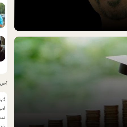
آخرین
f
بس
امی
نسر
بام
مط