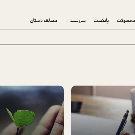
حصولات
پادکست
سررسید
مسابقه داستان
سررسید 1403
سفارش شرکتی سررسید 1403
پکيج نوروزي موفقيت
تقویم رومیزی
تقویم دیواری