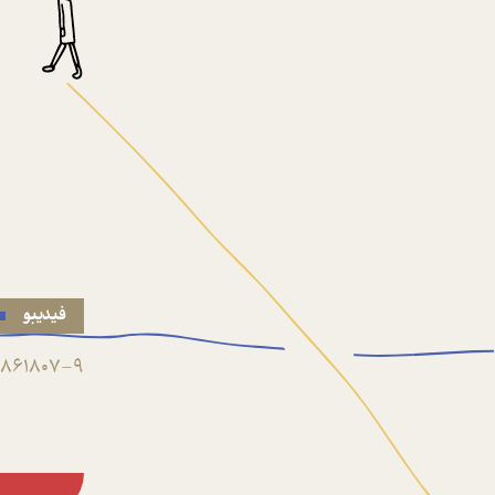
فیدیبو
861807-9