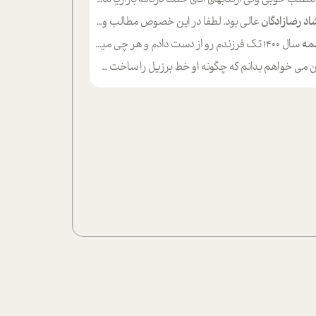
اد رضازادگان
عالی بود. لطفا در این خصوص مطالب و مثال های بیشتر ی ارایه دهید
مه
سال ۱۴۰۰ تک فرزندم رو از دست دادم و هر چی میگذره حالم بدتر میشه و دلتنگتر تنایی رو ترجیح دادم و معاشرت برام سخت شده
ی خواهم بدانم که چگونه او خط برزیل را ساخت چگونه با چه چیز هایی