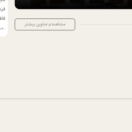
فرش
فاط
مشاهده ی عناوین بیشتر
.
من م