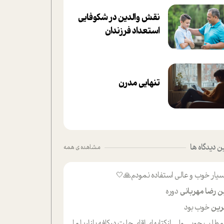
نقش والدین در شکوفا‌یی
ا‌ستعداد فرزندان‌
تنهایی مدرن
 دیدگاه ها
مشاهده ی همه
یار خوب و عالی استفاده نمودم🙏🤍
ن رضا مهربانی
دوره
ین
خوب بود
لب حوبی ولی ازکتابهای اقای حلت درکافه بازاریا مایکت میزاشتن رایگان خوب بود ولی هرکدام خلاصه شده ش تومجله از طریق سایت هم خوبه اینکه درزیر اخرصفحه گذاشته شده خب ادم خبره میره نصب میکنه میخونه ولی هرکسی گوشیش ظرفیتش نداره باتشکر