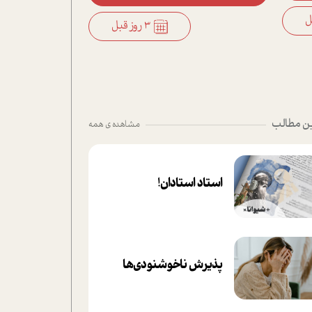
3 روز قبل
ن مطالب
مشاهده ی همه
استاد استادان!
پذیرش ناخوشنودی‌ها