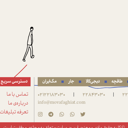
طاقچه
دیجی‌کالا
جار
مگ‌ایران
دسترسی سریع
22
22843030
02122183030
تماس با ما
|
|
info@movafaghiat.com
درباره‌ی ما
تعرفه تبلیغات
© کلیه حقوق مادی و معنوی این وب‌سایت متعلق به
مجله‌ی موفقیت
است