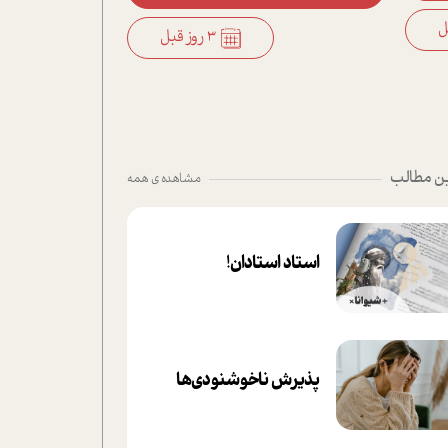
3 روز قبل
ن مطالب
مشاهده ی همه
استاد استادان!
پذیرش ناخوشنودی‌ها