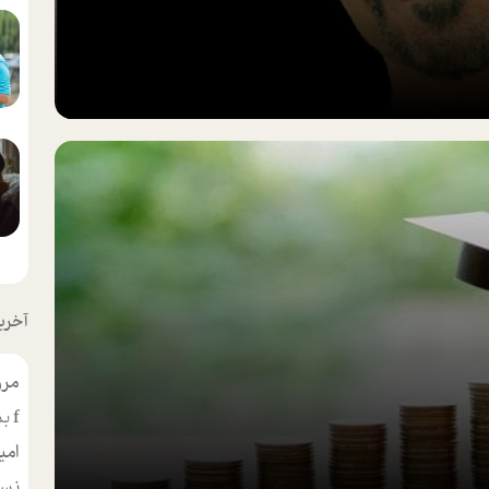
آخرین
مرو
f
بس
امی
نسر