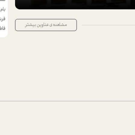
بام
مط
فرش
مشاهده ی عناوین بیشتر
فاط