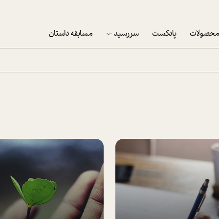
حصولات
پادکست
سررسید
مسابقه داستان
سررسید 1403
سفارش شرکتی سررسید 1403
پکيج نوروزي موفقيت
تقویم رومیزی
تقویم دیواری