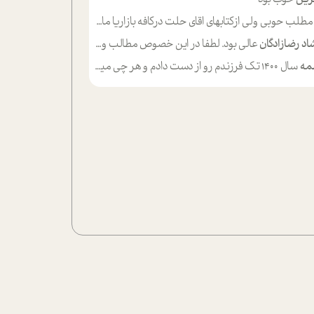
لب حوبی ولی ازکتابهای اقای حلت درکافه بازاریا مایکت میزاشتن رایگان خوب بود ولی هرکدام خلاصه شده ش تومجله از طریق سایت هم خوبه اینکه درزیر اخرصفحه گذاشته شده خب ادم خبره میره نصب میکنه میخونه ولی هرکسی گوشیش ظرفیتش نداره باتشکر
اد رضازادگان
عالی بود. لطفا در این خصوص مطالب و مثال های بیشتر ی ارایه دهید
مه
سال ۱۴۰۰ تک فرزندم رو از دست دادم و هر چی میگذره حالم بدتر میشه و دلتنگتر تنایی رو ترجیح دادم و معاشرت برام سخت شده