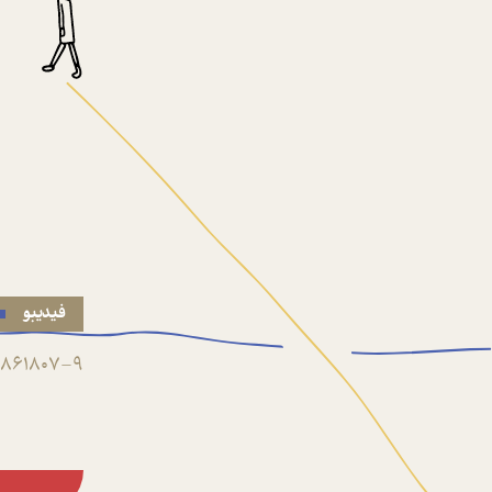
فیدیبو
861807-9