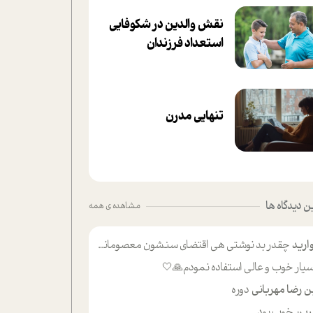
نقش والدین در شکوفا‌یی
ا‌ستعداد فرزندان‌
تنهایی مدرن
 دیدگاه ها
مشاهده ی همه
ارید
چقدر بد نوشتی هی اقتضای سنشون معصومانه این اون خلی؟نکنه تا چهل سالگی پوشکت میکردن و شیر میخوردی که به اینا میگی کودک
یار خوب و عالی استفاده نمودم🙏🤍
ن رضا مهربانی
دوره
ین
خوب بود