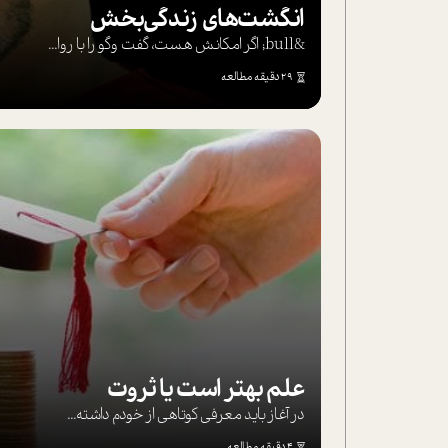
انگشت‌های‌ زندگی‌بخش
&bull; اگر امکانش هست، گفت وگو را با روا...
29 دقیقه مطالعه
علم بهتر است یا ثروت
در آغاز باید معرفی کوتاهی از خودم داشته...
4 دقیقه مطالعه