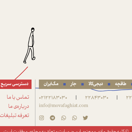
طاقچه
دیجی‌کالا
جار
مگ‌ایران
دسترسی سریع
22
22843030
02122183030
تماس با ما
|
|
info@movafaghiat.com
درباره‌ی ما
تعرفه تبلیغات
© کلیه حقوق مادی و معنوی این وب‌سایت متعلق به
مجله‌ی موفقیت
است