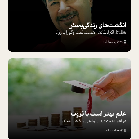
انگشت‌های‌ زندگی‌بخش
&bull; اگر امکانش هست، گفت وگو را با روا...
29 دقیقه مطالعه
علم بهتر است یا ثروت
در آغاز باید معرفی کوتاهی از خودم داشته...
4 دقیقه مطالعه