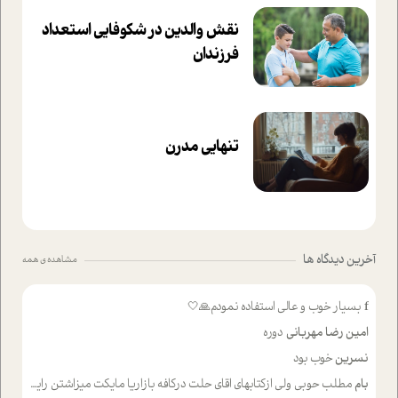
نقش والدین در شکوفا‌یی ا‌ستعداد
فرزندان‌
تنهایی مدرن
آخرین دیدگاه ها
مشاهده ی همه
f
بسیار خوب و عالی استفاده نمودم🙏🤍
امین رضا مهربانی
دوره
نسرین
خوب بود
بام
مطلب حوبی ولی ازکتابهای اقای حلت درکافه بازاریا مایکت میزاشتن رایگان خوب بود ولی هرکدام خلاصه شده ش تومجله از طریق سایت هم خوبه اینکه درزیر اخرصفحه گذاشته شده خب ادم خبره میره نصب میکنه میخونه ولی هرکسی گوشیش ظرفیتش نداره باتشکر