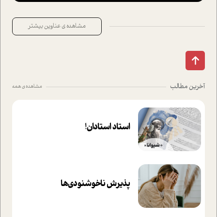
مشاهده ی عناوین بیشتر
آخرین مطالب
مشاهده ی همه
استاد استادان!
پذیرش ناخوشنودی‌ها