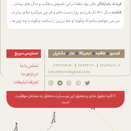
فرشاد رضازادگان
عالی بود. لطفا در این خصوص مطالب و مثال های بیشتر ی ارایه دهید
فاطمه
سال ۱۴۰۰ تک فرزندم رو از دست دادم و هر چی میگذره حالم بدتر میشه و دلتنگتر تنایی رو ترجیح دادم و معاشرت برام سخت شده
.
من می خواهم بدانم که چگونه او خط برزیل را ساخت چگونه با چه چیز هایی
فیدیبو
طاقچه
دیجی‌کالا
جار
مگ‌ایران
دسترسی سریع
22861807-9
22843030
02122183030
تماس با ما
|
|
info@movafaghiat.com
درباره‌ی ما
تعرفه تبلیغات
© کلیه حقوق مادی و معنوی این وب‌سایت متعلق به
مجله‌ی موفقیت
است