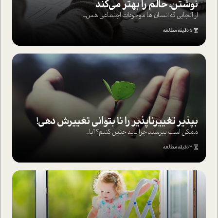
نوشتن، حالم را بهتر می‌کند
از آنجایی که انسان ها موجودات اجتماعی هس...
5 دقیقه مطالعه
بپذير تغييرناپذير را تا بتواني تغييرش دهي!‏
ممکن است بپرسيد چرا بايد چنين کنيم؟ آيا...
3 دقیقه مطالعه