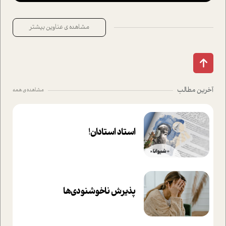
مشاهده ی عناوین بیشتر
آخرین مطالب
مشاهده ی همه
استاد استادان!
پذیرش ناخوشنودی‌ها