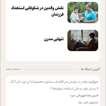
نقش والدین در شکوفا‌یی ا‌ستعداد
فرزندان‌
تنهایی مدرن
آخرین دیدگاه ها
مشاهده ی همه
مروارید
چقدر بد نوشتی هی اقتضای سنشون معصومانه این اون خلی؟نکنه تا چهل سالگی پوشکت میکردن و شیر میخوردی که به اینا میگی کودک
f
بسیار خوب و عالی استفاده نمودم🙏🤍
امین رضا مهربانی
دوره
نسرین
خوب بود