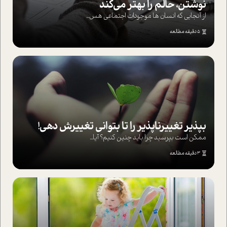
نوشتن، حالم را بهتر می‌کند
از آنجایی که انسان ها موجودات اجتماعی هس...
5 دقیقه مطالعه
بپذير تغييرناپذير را تا بتواني تغييرش دهي!‏
ممکن است بپرسيد چرا بايد چنين کنيم؟ آيا...
3 دقیقه مطالعه