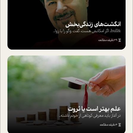
انگشت‌های‌ زندگی‌بخش
&bull; اگر امکانش هست، گفت وگو را با روا...
29 دقیقه مطالعه
علم بهتر است یا ثروت
در آغاز باید معرفی کوتاهی از خودم داشته...
4 دقیقه مطالعه