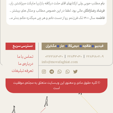
بام
مطلب حوبی ولی ازکتابهای اقای حلت درکافه بازاریا مایکت میزاشتن رایگان خوب بود ولی هرکدام خلاصه شده ش تومجله از طریق سایت هم خوبه اینکه درزیر اخرصفحه گذاشته شده خب ادم خبره میره نصب میکنه میخونه ولی هرکسی گوشیش ظرفیتش نداره باتشکر
فرشاد رضازادگان
عالی بود. لطفا در این خصوص مطالب و مثال های بیشتر ی ارایه دهید
فاطمه
سال ۱۴۰۰ تک فرزندم رو از دست دادم و هر چی میگذره حالم بدتر میشه و دلتنگتر تنایی رو ترجیح دادم و معاشرت برام سخت شده
فیدیبو
طاقچه
دیجی‌کالا
جار
مگ‌ایران
دسترسی سریع
22861807-9
22843030
02122183030
تماس با ما
|
|
info@movafaghiat.com
درباره‌ی ما
تعرفه تبلیغات
© کلیه حقوق مادی و معنوی این وب‌سایت متعلق به
مجله‌ی موفقیت
است