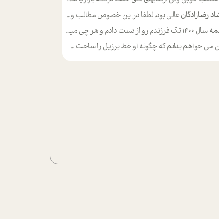
اد رضازادگان
عالی بود. لطفا در این خصوص مطالب و مثال های بیشتر ی ارایه دهید
مه
سال ۱۴۰۰ تک فرزندم رو از دست دادم و هر چی میگذره حالم بدتر میشه و دلتنگتر تنایی رو ترجیح دادم و معاشرت برام سخت شده
ی خواهم بدانم که چگونه او خط برزیل را ساخت چگونه با چه چیز هایی