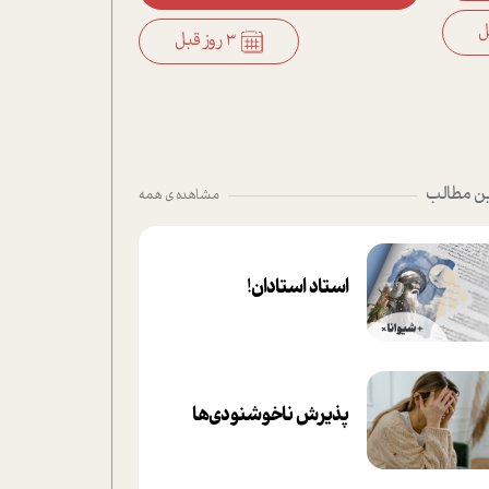
3 روز قبل
ن مطالب
مشاهده ی همه
استاد استادان!
پذیرش ناخوشنودی‌ها