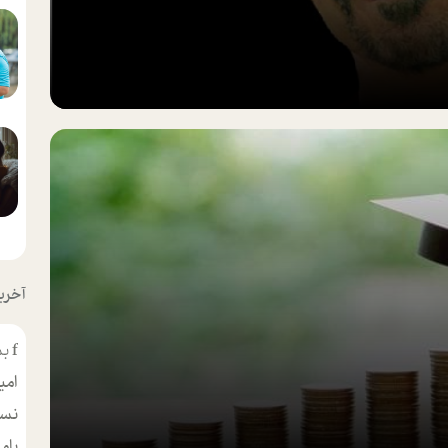
آخرین
f
بس
امی
نسر
بام
مط