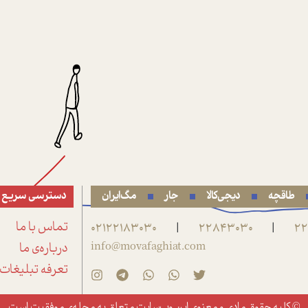
طاقچه
دیجی‌کالا
جار
مگ‌ایران
دسترسی سریع
22
22843030
02122183030
تماس با ما
|
|
info@movafaghiat.com
درباره‌ی ما
تعرفه تبلیغات
© کلیه حقوق مادی و معنوی این وب‌سایت متعلق به
مجله‌ی موفقیت
است