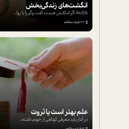
انگشت‌های‌ زندگی‌بخش
&bull; اگر امکانش هست، گفت وگو را با روا...
29 دقیقه مطالعه
علم بهتر است یا ثروت
در آغاز باید معرفی کوتاهی از خودم داشته...
4 دقیقه مطالعه