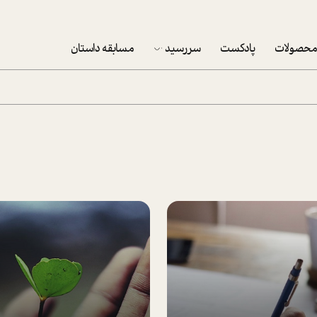
حصولات
پادکست
سررسید
مسابقه داستان
سررسید 1403
سفارش شرکتی سررسید 1403
پکيج نوروزي موفقيت
تقویم رومیزی
تقویم دیواری