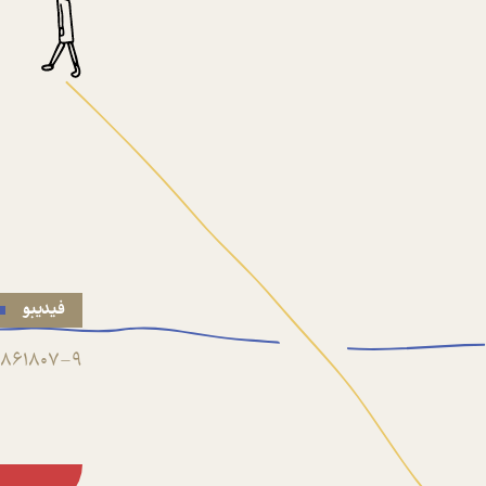
فیدیبو
861807-9