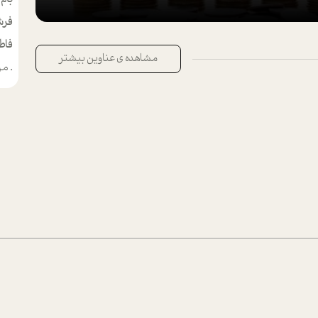
فرش
فاط
مشاهده ی عناوین بیشتر
.
من م