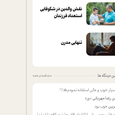
نقش والدین در شکوفا‌یی
ا‌ستعداد فرزندان‌
تنهایی مدرن
 دیدگاه ها
مشاهده ی همه
یار خوب و عالی استفاده نمودم🙏🤍
ن رضا مهربانی
دوره
ین
خوب بود
لب حوبی ولی ازکتابهای اقای حلت درکافه بازاریا مایکت میزاشتن رایگان خوب بود ولی هرکدام خلاصه شده ش تومجله از طریق سایت هم خوبه اینکه درزیر اخرصفحه گذاشته شده خب ادم خبره میره نصب میکنه میخونه ولی هرکسی گوشیش ظرفیتش نداره باتشکر