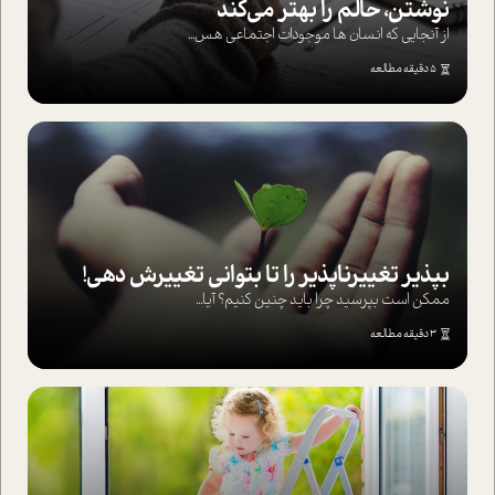
نوشتن، حالم را بهتر می‌کند
از آنجایی که انسان ها موجودات اجتماعی هس...
5 دقیقه مطالعه
بپذير تغييرناپذير را تا بتواني تغييرش دهي!‏
ممکن است بپرسيد چرا بايد چنين کنيم؟ آيا...
3 دقیقه مطالعه