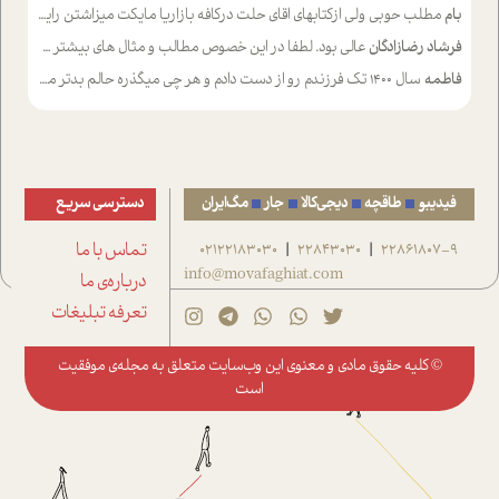
بام
مطلب حوبی ولی ازکتابهای اقای حلت درکافه بازاریا مایکت میزاشتن رایگان خوب بود ولی هرکدام خلاصه شده ش تومجله از طریق سایت هم خوبه اینکه درزیر اخرصفحه گذاشته شده خب ادم خبره میره نصب میکنه میخونه ولی هرکسی گوشیش ظرفیتش نداره باتشکر
فرشاد رضازادگان
عالی بود. لطفا در این خصوص مطالب و مثال های بیشتر ی ارایه دهید
فاطمه
سال ۱۴۰۰ تک فرزندم رو از دست دادم و هر چی میگذره حالم بدتر میشه و دلتنگتر تنایی رو ترجیح دادم و معاشرت برام سخت شده
فیدیبو
طاقچه
دیجی‌کالا
جار
مگ‌ایران
دسترسی سریع
22861807-9
22843030
02122183030
تماس با ما
|
|
info@movafaghiat.com
درباره‌ی ما
تعرفه تبلیغات
© کلیه حقوق مادی و معنوی این وب‌سایت متعلق به
مجله‌ی موفقیت
است