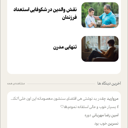
نقش والدین در شکوفا‌یی ا‌ستعداد
فرزندان‌
تنهایی مدرن
آخرین دیدگاه ها
مشاهده ی همه
مروارید
چقدر بد نوشتی هی اقتضای سنشون معصومانه این اون خلی؟نکنه تا چهل سالگی پوشکت میکردن و شیر میخوردی که به اینا میگی کودک
f
بسیار خوب و عالی استفاده نمودم🙏🤍
امین رضا مهربانی
دوره
نسرین
خوب بود