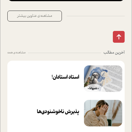
مشاهده ی عناوین بیشتر
آخرین مطالب
مشاهده ی همه
استاد استادان!
پذیرش ناخوشنودی‌ها