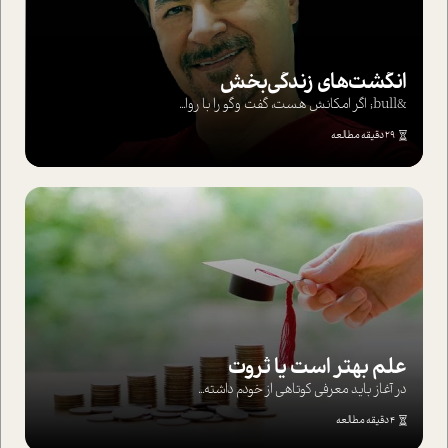
انگشت‌های‌ زندگی‌بخش
&bull; اگر امکانش هست، گفت وگو را با روا...
29 دقیقه مطالعه
علم بهتر است یا ثروت
در آغاز باید معرفی کوتاهی از خودم داشته...
4 دقیقه مطالعه