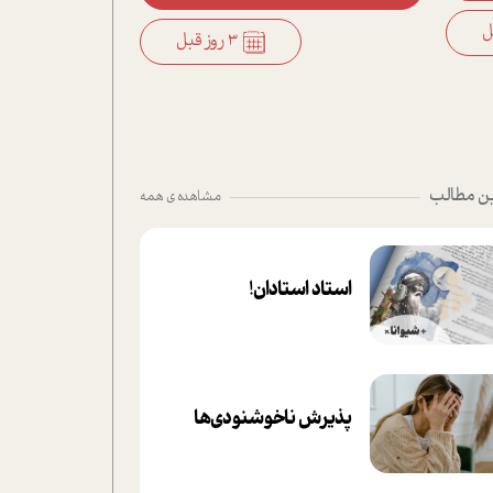
3 روز قبل
ن مطالب
مشاهده ی همه
استاد استادان!
پذیرش ناخوشنودی‌ها