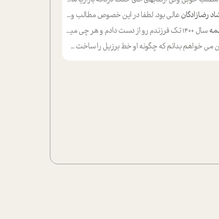
اد رضازادگان
عالی بود. لطفا در این خصوص مطالب و مثال های بیشتر ی ارایه دهید
مه
سال ۱۴۰۰ تک فرزندم رو از دست دادم و هر چی میگذره حالم بدتر میشه و دلتنگتر تنایی رو ترجیح دادم و معاشرت برام سخت شده
ی خواهم بدانم که چگونه او خط برزیل را ساخت چگونه با چه چیز هایی