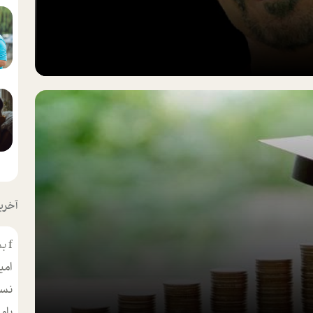
آخرین
f
بس
امی
نسر
بام
مط