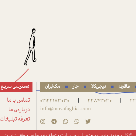
طاقچه
دیجی‌کالا
جار
مگ‌ایران
دسترسی سریع
22
22843030
02122183030
تماس با ما
|
|
info@movafaghiat.com
درباره‌ی ما
تعرفه تبلیغات
© کلیه حقوق مادی و معنوی این وب‌سایت متعلق به
مجله‌ی موفقیت
است