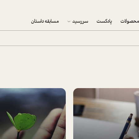
حصولات
پادکست
سررسید
مسابقه داستان
سررسید 1403
سفارش شرکتی سررسید 1403
پکيج نوروزي موفقيت
تقویم رومیزی
تقویم دیواری