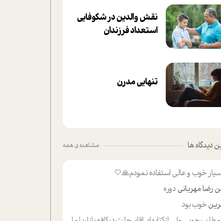
نقش والدین در شکوفا‌یی
ا‌ستعداد فرزندان‌
تنهایی مدرن
 دیدگاه ها
مشاهده ی همه
یار خوب و عالی استفاده نمودم🙏🤍
ن رضا مهربانی
دوره
ین
خوب بود
لب حوبی ولی ازکتابهای اقای حلت درکافه بازاریا مایکت میزاشتن رایگان خوب بود ولی هرکدام خلاصه شده ش تومجله از طریق سایت هم خوبه اینکه درزیر اخرصفحه گذاشته شده خب ادم خبره میره نصب میکنه میخونه ولی هرکسی گوشیش ظرفیتش نداره باتشکر