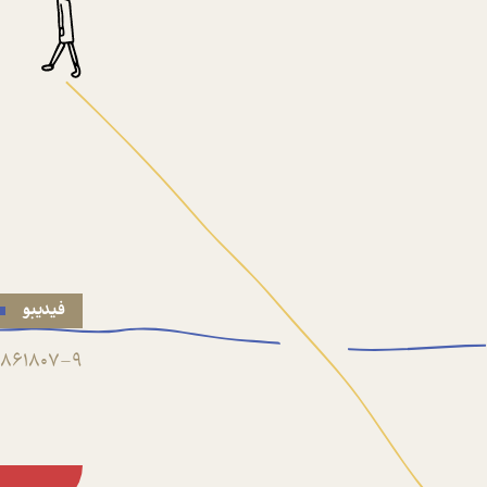
فیدیبو
861807-9