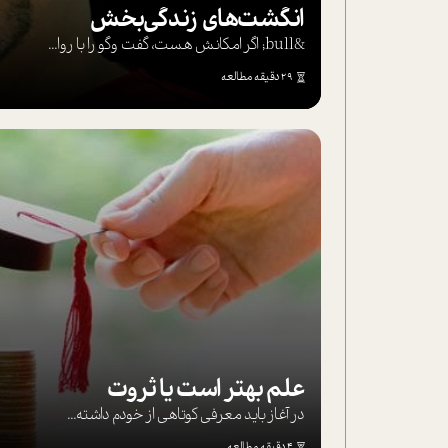
انگشت‌های‌ زندگی‌بخش
&bull; اگر امکانش هست، گفت وگو را با روا...
29 دقیقه مطالعه
علم بهتر است یا ثروت
در آغاز باید معرفی کوتاهی از خودم داشته...
4 دقیقه مطالعه