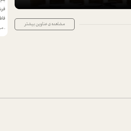
فرش
فاط
مشاهده ی عناوین بیشتر
.
من م