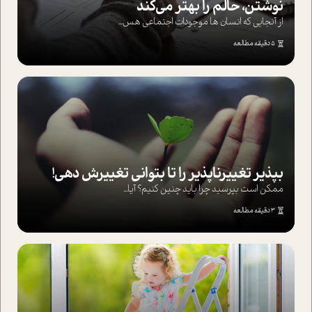
نوشتن، حالم را بهتر می‌کند
از آنجایی که انسان ها موجودات اجتماعی هس...
5 دقیقه مطالعه
بپذير تغييرناپذير را تا بتواني تغييرش دهي!‏
ممکن است بپرسيد چرا بايد چنين کنيم؟ آيا...
3 دقیقه مطالعه