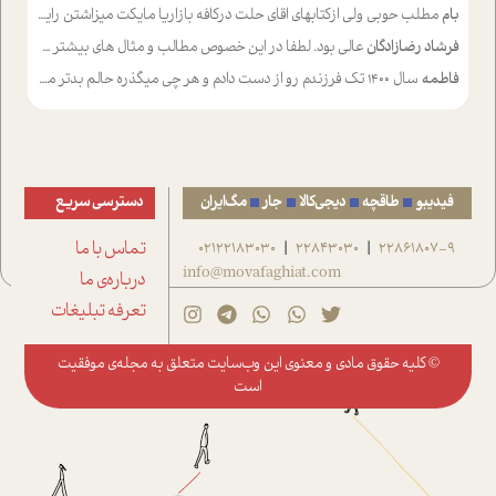
بام
مطلب حوبی ولی ازکتابهای اقای حلت درکافه بازاریا مایکت میزاشتن رایگان خوب بود ولی هرکدام خلاصه شده ش تومجله از طریق سایت هم خوبه اینکه درزیر اخرصفحه گذاشته شده خب ادم خبره میره نصب میکنه میخونه ولی هرکسی گوشیش ظرفیتش نداره باتشکر
فرشاد رضازادگان
عالی بود. لطفا در این خصوص مطالب و مثال های بیشتر ی ارایه دهید
فاطمه
سال ۱۴۰۰ تک فرزندم رو از دست دادم و هر چی میگذره حالم بدتر میشه و دلتنگتر تنایی رو ترجیح دادم و معاشرت برام سخت شده
فیدیبو
طاقچه
دیجی‌کالا
جار
مگ‌ایران
دسترسی سریع
22861807-9
22843030
02122183030
تماس با ما
|
|
info@movafaghiat.com
درباره‌ی ما
تعرفه تبلیغات
© کلیه حقوق مادی و معنوی این وب‌سایت متعلق به
مجله‌ی موفقیت
است