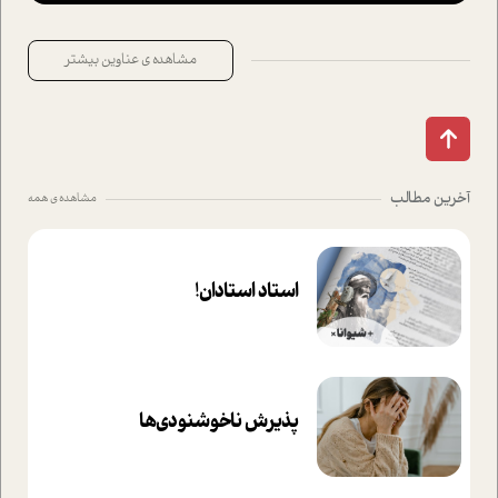
مشاهده ی عناوین بیشتر
آخرین مطالب
مشاهده ی همه
استاد استادان!
پذیرش ناخوشنودی‌ها