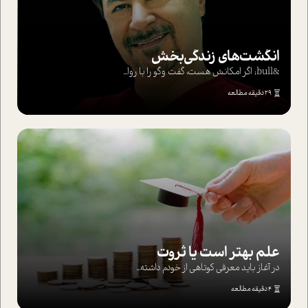
انگشت‌های‌ زندگی‌بخش
&bull; اگر امکانش هست، گفت وگو را با روا...
29 دقیقه مطالعه
علم بهتر است یا ثروت
در آغاز باید معرفی کوتاهی از خودم داشته...
4 دقیقه مطالعه