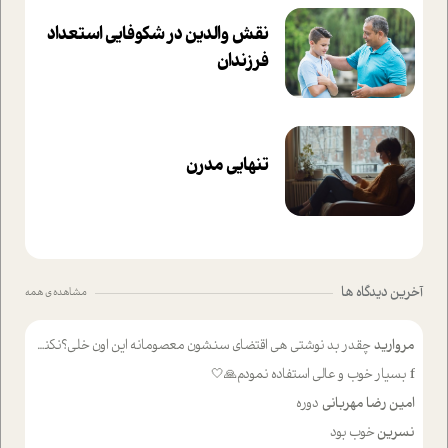
نقش والدین در شکوفا‌یی ا‌ستعداد
فرزندان‌
تنهایی مدرن
آخرین دیدگاه ها
مشاهده ی همه
مروارید
چقدر بد نوشتی هی اقتضای سنشون معصومانه این اون خلی؟نکنه تا چهل سالگی پوشکت میکردن و شیر میخوردی که به اینا میگی کودک
f
بسیار خوب و عالی استفاده نمودم🙏🤍
امین رضا مهربانی
دوره
نسرین
خوب بود