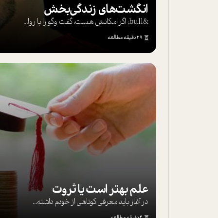
انگشت‌های‌ زندگی‌بخش
&bull; اگر امکانش هست، گفت وگو را با روا...
29 دقیقه مطالعه
علم بهتر است یا ثروت
در آغاز باید معرفی کوتاهی از خودم داشته...
4 دقیقه مطالعه