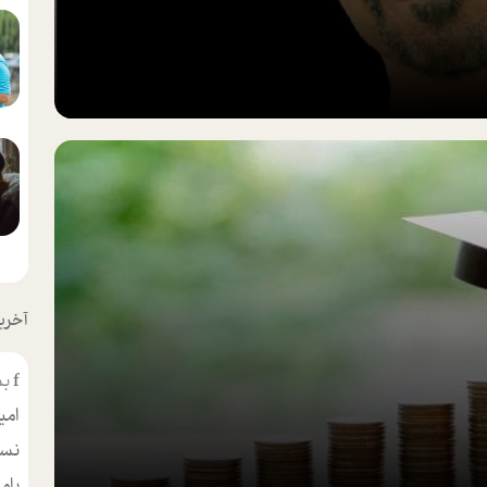
آخرین
f
بس
امی
نسر
بام
مط