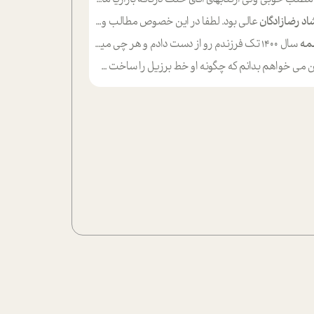
اد رضازادگان
عالی بود. لطفا در این خصوص مطالب و مثال های بیشتر ی ارایه دهید
مه
سال ۱۴۰۰ تک فرزندم رو از دست دادم و هر چی میگذره حالم بدتر میشه و دلتنگتر تنایی رو ترجیح دادم و معاشرت برام سخت شده
ی خواهم بدانم که چگونه او خط برزیل را ساخت چگونه با چه چیز هایی