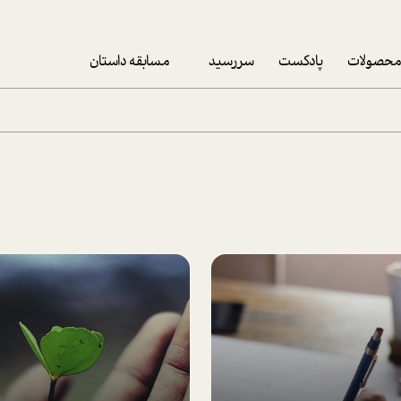
حصولات
پادکست
سررسید
مسابقه داستان
سررسید 1403
سفارش شرکتی سررسید 1403
پکيج نوروزي موفقيت
تقویم رومیزی
تقویم دیواری