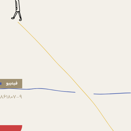
فیدیبو
861807-9