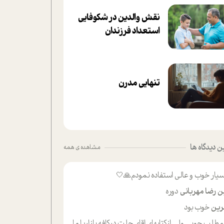
نقش والدین در شکوفا‌یی
ا‌ستعداد فرزندان‌
تنهایی مدرن
 دیدگاه ها
مشاهده ی همه
یار خوب و عالی استفاده نمودم🙏🤍
ن رضا مهربانی
دوره
ین
خوب بود
لب حوبی ولی ازکتابهای اقای حلت درکافه بازاریا مایکت میزاشتن رایگان خوب بود ولی هرکدام خلاصه شده ش تومجله از طریق سایت هم خوبه اینکه درزیر اخرصفحه گذاشته شده خب ادم خبره میره نصب میکنه میخونه ولی هرکسی گوشیش ظرفیتش نداره باتشکر