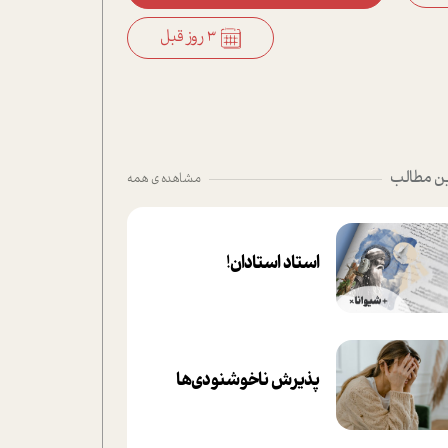
3 روز قبل
ن مطالب
مشاهده ی همه
استاد استادان!
پذیرش ناخوشنودی‌ها