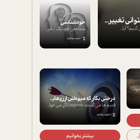
بپذير تغييرناپذير را تا بتواني تغييرش دهي!‏
خودشناسی
يم؟ آيا...
شناختن خود یک سفر است؛ سفری که از مسیره...
1 دقیقه مطالعه
د...
درختی بکار که میوه‌اش آرزوهایت باشد!
قدیم ها می گفتند: &laquo;اگر می خواهی ه...
4 دقیقه مطالعه
بیشتر بخوانیم