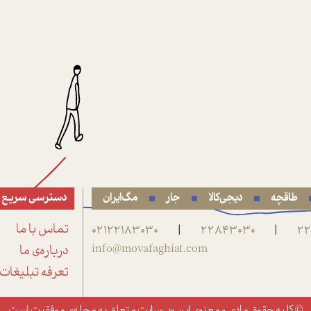
طاقچه
دیجی‌کالا
جار
مگ‌ایران
دسترسی سریع
22
22843030
02122183030
تماس با ما
|
|
info@movafaghiat.com
درباره‌ی ما
تعرفه تبلیغات
© کلیه حقوق مادی و معنوی این وب‌سایت متعلق به
مجله‌ی موفقیت
است