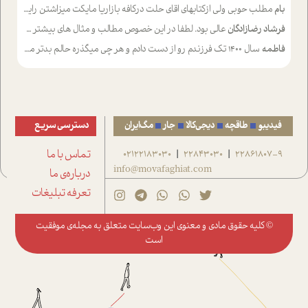
بام
مطلب حوبی ولی ازکتابهای اقای حلت درکافه بازاریا مایکت میزاشتن رایگان خوب بود ولی هرکدام خلاصه شده ش تومجله از طریق سایت هم خوبه اینکه درزیر اخرصفحه گذاشته شده خب ادم خبره میره نصب میکنه میخونه ولی هرکسی گوشیش ظرفیتش نداره باتشکر
فرشاد رضازادگان
عالی بود. لطفا در این خصوص مطالب و مثال های بیشتر ی ارایه دهید
فاطمه
سال ۱۴۰۰ تک فرزندم رو از دست دادم و هر چی میگذره حالم بدتر میشه و دلتنگتر تنایی رو ترجیح دادم و معاشرت برام سخت شده
فیدیبو
طاقچه
دیجی‌کالا
جار
مگ‌ایران
دسترسی سریع
22861807-9
22843030
02122183030
تماس با ما
|
|
info@movafaghiat.com
درباره‌ی ما
تعرفه تبلیغات
© کلیه حقوق مادی و معنوی این وب‌سایت متعلق به
مجله‌ی موفقیت
است