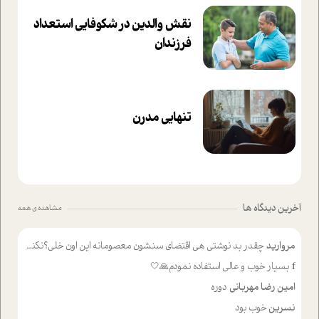
نقش والدین در شکوفا‌یی ا‌ستعداد
فرزندان‌
تنهایی مدرن
آخرین دیدگاه ها
مشاهده ی همه
مروارید
چقدر بد نوشتی هی اقتضای سنشون معصومانه این اون خلی؟نکنه تا چهل سالگی پوشکت میکردن و شیر میخوردی که به اینا میگی کودک
f
بسیار خوب و عالی استفاده نمودم🙏🤍
امین رضا مهربانی
دوره
نسرین
خوب بود