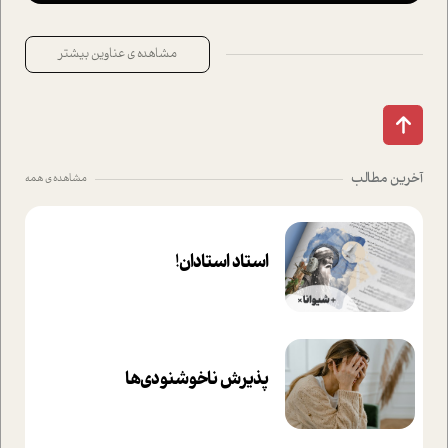
مشاهده ی عناوین بیشتر
آخرین مطالب
مشاهده ی همه
استاد استادان!
پذیرش ناخوشنودی‌ها