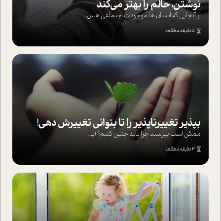
نوشتن، حالم را بهتر می‌کند
از آنجایی که انسان ها موجودات اجتماعی هس...
5 دقیقه مطالعه
بپذير تغييرناپذير را تا بتواني تغييرش دهي!‏
ممکن است بپرسيد چرا بايد چنين کنيم؟ آيا...
3 دقیقه مطالعه