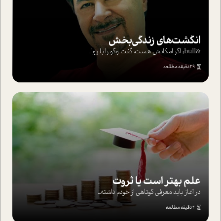
انگشت‌های‌ زندگی‌بخش
&bull; اگر امکانش هست، گفت وگو را با روا...
29 دقیقه مطالعه
علم بهتر است یا ثروت
در آغاز باید معرفی کوتاهی از خودم داشته...
4 دقیقه مطالعه