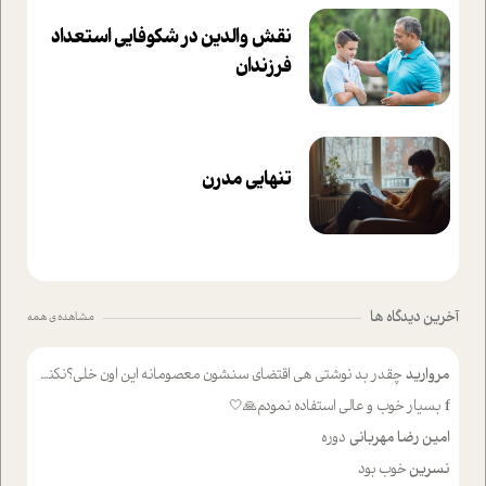
نقش والدین در شکوفا‌یی ا‌ستعداد
فرزندان‌
تنهایی مدرن
آخرین دیدگاه ها
مشاهده ی همه
مروارید
چقدر بد نوشتی هی اقتضای سنشون معصومانه این اون خلی؟نکنه تا چهل سالگی پوشکت میکردن و شیر میخوردی که به اینا میگی کودک
f
بسیار خوب و عالی استفاده نمودم🙏🤍
امین رضا مهربانی
دوره
نسرین
خوب بود