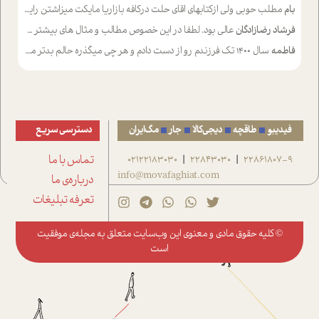
بام
مطلب حوبی ولی ازکتابهای اقای حلت درکافه بازاریا مایکت میزاشتن رایگان خوب بود ولی هرکدام خلاصه شده ش تومجله از طریق سایت هم خوبه اینکه درزیر اخرصفحه گذاشته شده خب ادم خبره میره نصب میکنه میخونه ولی هرکسی گوشیش ظرفیتش نداره باتشکر
فرشاد رضازادگان
عالی بود. لطفا در این خصوص مطالب و مثال های بیشتر ی ارایه دهید
فاطمه
سال ۱۴۰۰ تک فرزندم رو از دست دادم و هر چی میگذره حالم بدتر میشه و دلتنگتر تنایی رو ترجیح دادم و معاشرت برام سخت شده
فیدیبو
طاقچه
دیجی‌کالا
جار
مگ‌ایران
دسترسی سریع
22861807-9
22843030
02122183030
تماس با ما
|
|
info@movafaghiat.com
درباره‌ی ما
تعرفه تبلیغات
© کلیه حقوق مادی و معنوی این وب‌سایت متعلق به
مجله‌ی موفقیت
است