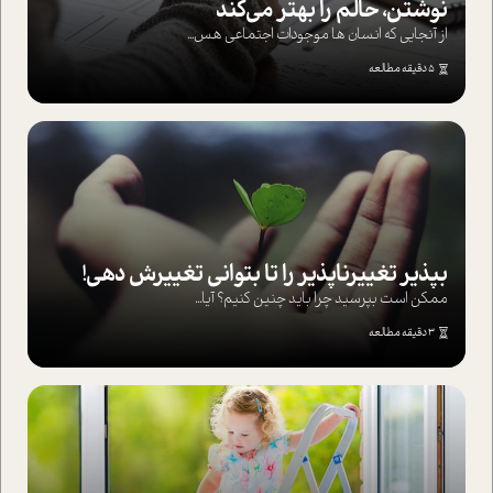
نوشتن، حالم را بهتر می‌کند
از آنجایی که انسان ها موجودات اجتماعی هس...
5 دقیقه مطالعه
بپذير تغييرناپذير را تا بتواني تغييرش دهي!‏
ممکن است بپرسيد چرا بايد چنين کنيم؟ آيا...
3 دقیقه مطالعه