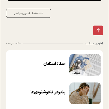
مشاهده ی عناوین بیشتر
آخرین مطالب
مشاهده ی همه
استاد استادان!
پذیرش ناخوشنودی‌ها