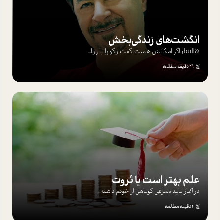
انگشت‌های‌ زندگی‌بخش
&bull; اگر امکانش هست، گفت وگو را با روا...
29 دقیقه مطالعه
علم بهتر است یا ثروت
در آغاز باید معرفی کوتاهی از خودم داشته...
4 دقیقه مطالعه