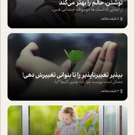
نوشتن، حالم را بهتر می‌کند
از آنجایی که انسان ها موجودات اجتماعی هس...
5 دقیقه مطالعه
بپذير تغييرناپذير را تا بتواني تغييرش دهي!‏
ممکن است بپرسيد چرا بايد چنين کنيم؟ آيا...
3 دقیقه مطالعه