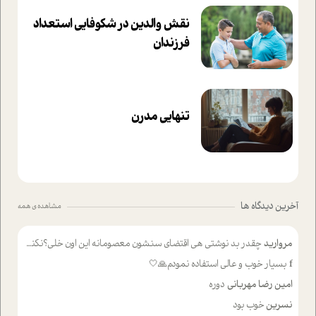
نقش والدین در شکوفا‌یی ا‌ستعداد
فرزندان‌
تنهایی مدرن
آخرین دیدگاه ها
مشاهده ی همه
مروارید
چقدر بد نوشتی هی اقتضای سنشون معصومانه این اون خلی؟نکنه تا چهل سالگی پوشکت میکردن و شیر میخوردی که به اینا میگی کودک
f
بسیار خوب و عالی استفاده نمودم🙏🤍
امین رضا مهربانی
دوره
نسرین
خوب بود