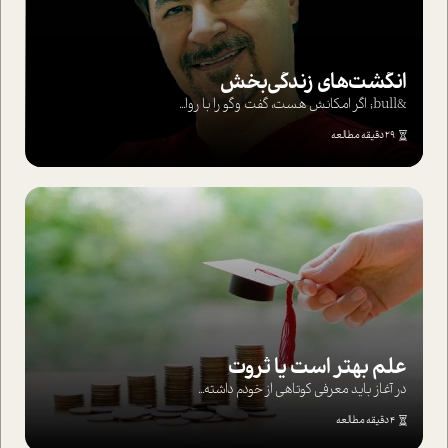
انگشت‌های‌ زندگی‌بخش
&bull; اگر امکانش هست، گفت وگو را با روا...
29 دقیقه مطالعه
علم بهتر است یا ثروت
در آغاز باید معرفی کوتاهی از خودم داشته...
4 دقیقه مطالعه