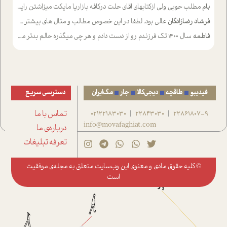
بام
مطلب حوبی ولی ازکتابهای اقای حلت درکافه بازاریا مایکت میزاشتن رایگان خوب بود ولی هرکدام خلاصه شده ش تومجله از طریق سایت هم خوبه اینکه درزیر اخرصفحه گذاشته شده خب ادم خبره میره نصب میکنه میخونه ولی هرکسی گوشیش ظرفیتش نداره باتشکر
فرشاد رضازادگان
عالی بود. لطفا در این خصوص مطالب و مثال های بیشتر ی ارایه دهید
فاطمه
سال ۱۴۰۰ تک فرزندم رو از دست دادم و هر چی میگذره حالم بدتر میشه و دلتنگتر تنایی رو ترجیح دادم و معاشرت برام سخت شده
فیدیبو
طاقچه
دیجی‌کالا
جار
مگ‌ایران
دسترسی سریع
22861807-9
22843030
02122183030
تماس با ما
|
|
info@movafaghiat.com
درباره‌ی ما
تعرفه تبلیغات
© کلیه حقوق مادی و معنوی این وب‌سایت متعلق به
مجله‌ی موفقیت
است