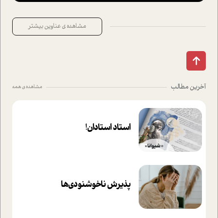
مشاهده ی عناوین بیشتر
آخرین مطالب
مشاهده ی همه
استاد استادان!
پذیرش ناخوشنودی‌ها